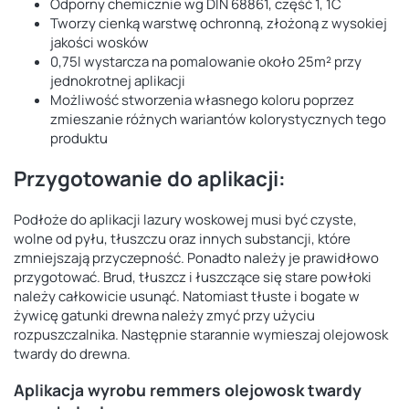
Odporny chemicznie wg DIN 68861, część 1, 1C
Tworzy cienką warstwę ochronną, złożoną z wysokiej
jakości wosków
0,75l wystarcza na pomalowanie około 25m² przy
jednokrotnej aplikacji
Możliwość stworzenia własnego koloru poprzez
zmieszanie różnych wariantów kolorystycznych tego
produktu
Przygotowanie do aplikacji:
Podłoże do aplikacji lazury woskowej musi być czyste,
wolne od pyłu, tłuszczu oraz innych substancji, które
zmniejszają przyczepność. Ponadto należy je prawidłowo
przygotować. Brud, tłuszcz i łuszczące się stare powłoki
należy całkowicie usunąć. Natomiast tłuste i bogate w
żywicę gatunki drewna należy zmyć przy użyciu
rozpuszczalnika. Następnie starannie wymieszaj olejowosk
twardy do drewna.
Aplikacja wyrobu remmers olejowosk twardy