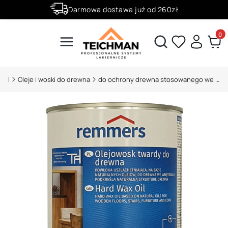
Darmowa dostawa już od 260zł
Złóż zamówienie do godziny 12:00 a wyślemy ją już dziś.
Produ
Otwórz wyszukiwarkę
.pl
Oleje i woski do drewna
do ochrony drewna stosowanego we wnętrzach