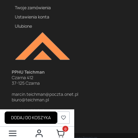
Twoje zamówienia
Ustawienia konta
Ulubione
PPHU Teichman
Czarna 412
37-125 Czarna
marcin.teichman@poczta.onet.pl
biuro@teichman.pl
+48 694 166 670
+48 698 781 710
DODAJ DO KOSZYKA
Produkty w koszyku: 0. Zobacz szczegó
Sklep internetowy
Shoper Premium