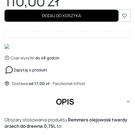
110,00 zł
Cena
DODAJ DO KOSZYKA
Czas wysyłki:
do 48 godzin
Zapytaj o produkt
Dostawa
od 17,00 zł
- Paczkomat InPost
OPIS
Obszary stosowania produktu
Remmers olejowosk twardy
orzech do drewna 0,75L
to: