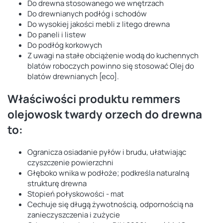
Do drewna stosowanego we wnętrzach
Do drewnianych podłóg i schodów
Do wysokiej jakości mebli z litego drewna
Do paneli i listew
Do podłóg korkowych
Z uwagi na stałe obciążenie wodą do kuchennych
blatów roboczych powinno się stosować Olej do
blatów drewnianych [eco].
Właściwości produktu remmers
olejowosk twardy orzech do drewna
to:
Ogranicza osiadanie pyłów i brudu, ułatwiając
czyszczenie powierzchni
Głęboko wnika w podłoże; podkreśla naturalną
strukturę drewna
Stopień połyskowości - mat
Cechuje się długą żywotnością, odpornością na
zanieczyszczenia i zużycie