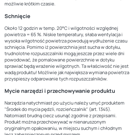
możliwie krótkim czasie.
Schnięcie
Około 12 godzin w temp. 20°C i wilgotności względnej
powietrza = 65 %. Niskie temperatury, słaba wentylacja i
wysoka wilgotność powietrza powodują wydłużenie czasu
schnięcia. Pomimo iż powierzchnia jest sucha w dotyku,
trudnolotne rozpuszczalniki mogą jeszcze przez wiele dni
powodować, że pomalowane powierzchnie w dotyku
sprawiać będą wrażenie wilgotnych. Ta właściwość nie jest
wadą produktu! Możliwie jak największa wymiana powietrza
przyspieszy odparowanie tych rozpuszczalników.
Mycie narzędzi i przechowywanie produktu
Narzędzia natychmiast po użyciu należy umyć produktem
"Środek do mycia pędzli, rozcieńczalnik" (art. 1345).
Natomiast brudną ciecz usunąć zgodnie z przepisami.
Produkt można przechowywać w nienaruszonym
oryginalnym opakowaniu, w miejscu suchym i chłodnym
lecz zabezpieczonym przed mrozem.