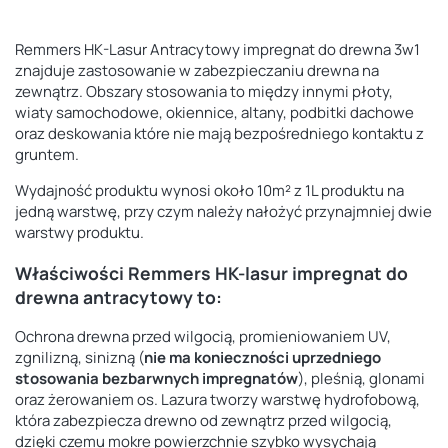
Remmers HK-Lasur Antracytowy impregnat do drewna 3w1
znajduje zastosowanie w zabezpieczaniu drewna na
zewnątrz. Obszary stosowania to między innymi płoty,
wiaty samochodowe, okiennice, altany, podbitki dachowe
oraz deskowania które nie mają bezpośredniego kontaktu z
gruntem.
Wydajność produktu wynosi około 10m² z 1L produktu na
jedną warstwę, przy czym należy nałożyć przynajmniej dwie
warstwy produktu.
Właściwości Remmers HK-lasur impregnat do
drewna antracytowy to:
Ochrona drewna przed wilgocią, promieniowaniem UV,
zgnilizną, sinizną (
nie ma konieczności uprzedniego
stosowania bezbarwnych impregnatów
), pleśnią, glonami
oraz żerowaniem os. Lazura tworzy warstwę hydrofobową,
która zabezpiecza drewno od zewnątrz przed wilgocią,
dzięki czemu mokre powierzchnie szybko wysychają