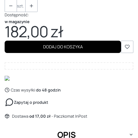
szt.
Dostępność:
w magazynie
182,00 zł
Cena
DODAJ DO KOSZYKA
Czas wysyłki:
do 48 godzin
Zapytaj o produkt
Dostawa
od 17,00 zł
- Paczkomat InPost
OPIS