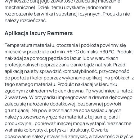
wymieszać całą jego zawartość (zaleca się mieszanie
mechaniczne). Dzięki temu uzyskamy jednorodne
rozproszenie barwnika i substancji czynnych. Produktu nie
należy rozcieńczać.
Aplikacja lazury Remmers
Temperatura materiału, otoczenia i podłoża powinny się
mieścić w przedziale od min. +5 °C do maks. +30 °C. Produkt
nakładaj za pomocą pędzla do lazur, lub w warunkach
profesjonalnych poprzez zanurzanie bądź natrysk. Przed
aplikacją należy sprawdzić kompatybilność, przyczepność
do podłoża i kolor poprzez wykonanie aplikacji na próbkach z
tego samego materiału. Produkt nakładaj w kierunku
zgodnym z układem włókien drewna. Po wyschnięciu nałóż
2 warstwę. W przypadku impregnowania drewna dębowego
zaleca się nałożenie dodatkowej, bezbarwnej powłoki
gruntującej. Na powierzchniach ze sobą sąsiadujących
należy stosować wyłącznie materiał z tej samej partii
produkcyjnej, ponieważ inaczej mogą wystąpić nieznaczne
wahania kolorystyki, połysku i struktury. Otwarte
opakowanie należy starannie zamykać, a zawartość zużyć w