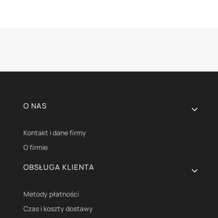
Linki w stopce
O NAS
Kontakt i dane firmy
O firmie
OBSŁUGA KLIENTA
Metody płatności
Czas i koszty dostawy