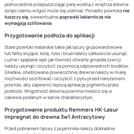
jednocześnie przepuszczając parę wodną z wnętrza drewna
dzięki czemu wilgoć może się ulatniać. Ponadto powłoka
nie
łuszczy się
, a ewentualne
poprawki lakiernicze nie
wymagają szlifowania
.
Przygotowanie podłoża do aplikacji
Stare powłoki malarskie takie jak lazury grubowarstwowe
lub farby kryjące, korę, łyko i brud należy całkowicie usunąć.
Luźne i spękane sęki jak również otwarte gniazda żywicy
należy usunąć i oczyścić za pomocą odpowiednich środków.
Gładkie, oheblowane powierzchnie drewna należy w miarę
możliwości oszlifować i oczyścić z pyłu przed nałożeniem
powłoki, aby zapewnić lepszą aplikację pigmentu przez
podłoże. Wilgotność drewna powinna mieścić się w
zakresie podanym w karcie charakterystyki.
Przygotowanie produktu Remmers HK-Lasur
impregnat do drewna 3w1 Antracytowy
Przed pobraniem lazury z pojemnika należy dokładnie