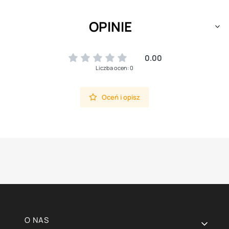
OPINIE
0.00
Liczba ocen: 0
Oceń i opisz
Linki w stopce
O NAS