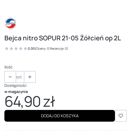
Bejca nitro SOPUR 21-05 Żółcień op 2L
0.00
(Oceny: 0 Recenzje: 0)
Ilość
szt.
Dostępność:
w magazynie
64,90 zł
Cena
DODAJ DO KOSZYKA