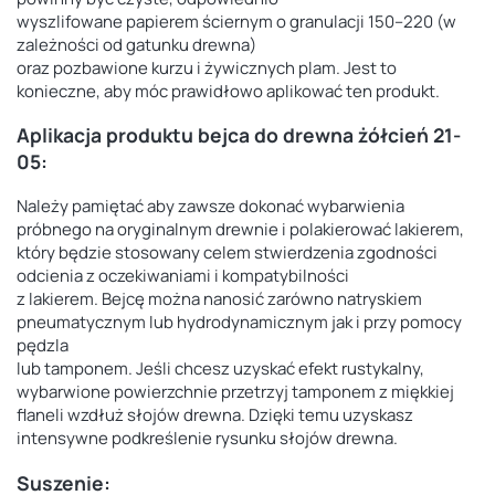
wyszlifowane papierem ściernym o granulacji 150–220 (w
zależności od gatunku drewna)
oraz pozbawione kurzu i żywicznych plam. Jest to
konieczne, aby móc prawidłowo aplikować ten produkt.
Aplikacja produktu
bejca do drewna żółcień 21-
05
:
Należy pamiętać aby zawsze dokonać wybarwienia
próbnego na oryginalnym drewnie i polakierować lakierem,
który będzie stosowany celem stwierdzenia zgodności
odcienia z oczekiwaniami i kompatybilności
z lakierem. Bejcę można nanosić zarówno natryskiem
pneumatycznym lub hydrodynamicznym jak i przy pomocy
pędzla
lub tamponem. Jeśli chcesz uzyskać efekt rustykalny,
wybarwione powierzchnie przetrzyj tamponem z miękkiej
flaneli wzdłuż słojów drewna. Dzięki temu uzyskasz
intensywne podkreślenie rysunku słojów drewna.
Suszenie: