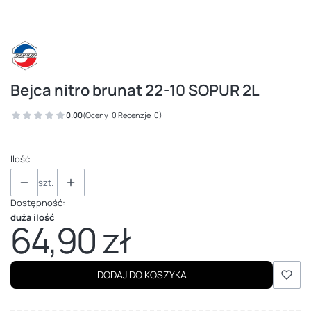
Bejca nitro brunat 22-10 SOPUR 2L
0.00
(Oceny: 0 Recenzje: 0)
Ilość
szt.
Dostępność:
duża ilość
64,90 zł
Cena
DODAJ DO KOSZYKA