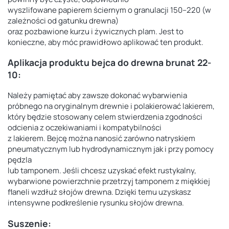
wyszlifowane papierem ściernym o granulacji 150–220 (w
zależności od gatunku drewna)
oraz pozbawione kurzu i żywicznych plam. Jest to
konieczne, aby móc prawidłowo aplikować ten produkt.
Aplikacja produktu
bejca do drewna brunat 22-
10
:
Należy pamiętać aby zawsze dokonać wybarwienia
próbnego na oryginalnym drewnie i polakierować lakierem,
który będzie stosowany celem stwierdzenia zgodności
odcienia z oczekiwaniami i kompatybilności
z lakierem. Bejcę można nanosić zarówno natryskiem
pneumatycznym lub hydrodynamicznym jak i przy pomocy
pędzla
lub tamponem. Jeśli chcesz uzyskać efekt rustykalny,
wybarwione powierzchnie przetrzyj tamponem z miękkiej
flaneli wzdłuż słojów drewna. Dzięki temu uzyskasz
intensywne podkreślenie rysunku słojów drewna.
Suszenie: