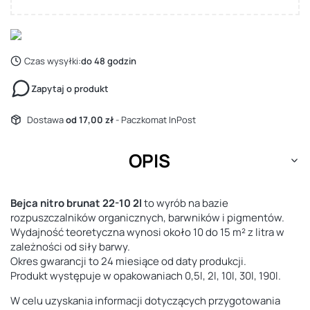
Czas wysyłki:
do 48 godzin
Zapytaj o produkt
Dostawa
od 17,00 zł
- Paczkomat InPost
OPIS
Bejca nitro brunat 22-10 2l
to wyrób na bazie
rozpuszczalników organicznych, barwników i pigmentów.
Wydajność teoretyczna wynosi około 10 do 15 m² z litra w
zależności od siły barwy.
Okres gwarancji to 24 miesiące od daty produkcji.
Produkt występuje w opakowaniach 0,5l, 2l, 10l, 30l, 190l.
W celu uzyskania informacji dotyczących przygotowania