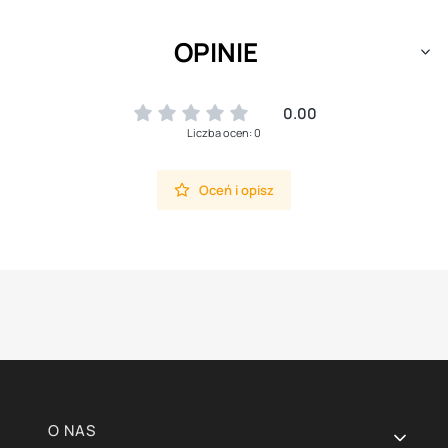
OPINIE
0.00
Liczba ocen: 0
Oceń i opisz
Linki w stopce
O NAS