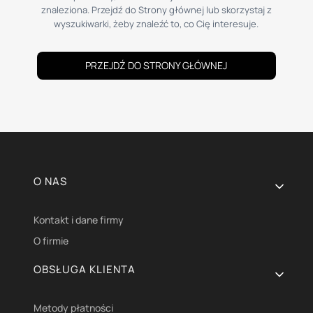
znaleziona. Przejdź do Strony głównej lub skorzystaj z
wyszukiwarki, żeby znaleźć to, co Cię interesuje.
PRZEJDŹ DO STRONY GŁÓWNEJ
Linki w stopce
O NAS
Kontakt i dane firmy
O firmie
OBSŁUGA KLIENTA
Metody płatności