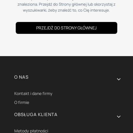
znaleziona. Przejdź do Strony głównej lub skorzystaj z
wyszukiwarki, żeby znaleźć to, co Cię interesuje.
PRZEJDŹ DO STRONY GŁÓWNEJ
Linki w stopce
O NAS
Kontakt i dane firmy
O firmie
OBSŁUGA KLIENTA
Metody płatności