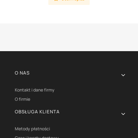
Linki w stopce
O NAS
Kontakt i dane firmy
O firmie
OBSŁUGA KLIENTA
Metody płatności
Czas i koszty dostawy