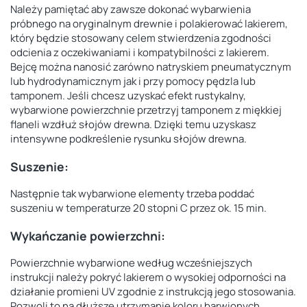
Należy pamiętać aby zawsze dokonać wybarwienia
próbnego na oryginalnym drewnie i polakierować lakierem,
który będzie stosowany celem stwierdzenia zgodności
odcienia z oczekiwaniami i kompatybilności
z lakierem.
Bejcę można nanosić zarówno natryskiem pneumatycznym
lub hydrodynamicznym jak i przy pomocy pędzla
lub
tamponem. Jeśli chcesz uzyskać efekt rustykalny,
wybarwione powierzchnie przetrzyj tamponem z miękkiej
flaneli wzdłuż słojów drewna. Dzięki temu uzyskasz
intensywne podkreślenie rysunku słojów drewna.
Suszenie:
Następnie tak wybarwione elementy trzeba poddać
suszeniu w temperaturze 20 stopni C przez ok. 15 min.
Wykańczanie powierzchni:
Powierzchnie wybarwione według wcześniejszych
instrukcji należy pokryć lakierem o wysokiej odporności na
działanie promieni UV zgodnie z instrukcją jego stosowania.
Pozwoli to na dłuższe utrzymanie koloru barwionych