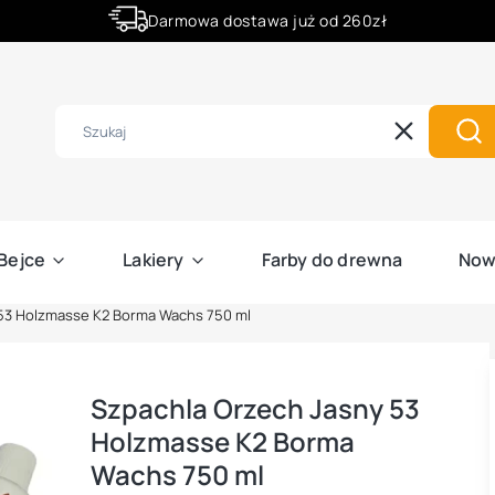
Darmowa dostawa już od 260zł
Złóż zamówienie do godziny 12:00 a wyślemy ją już dziś.
Wyczyść
Szu
Bejce
Lakiery
Farby do drewna
Now
 53 Holzmasse K2 Borma Wachs 750 ml
Szpachla Orzech Jasny 53
Holzmasse K2 Borma
Wachs 750 ml