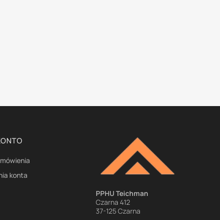
KONTO
amówienia
nia konta
e
PPHU Teichman
Czarna 412
37-125 Czarna