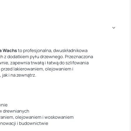
ma Wachs
to profesjonalna, dwuskładnikowa
ch z dodatkiem pyłu drzewnego. Przeznaczona
nie, zapewnia trwałą i łatwą do szlifowania
 przed lakierowaniem, olejowaniem i
ak i na zewnątrz.
wnie
w drewnianych
owaniem, olejowaniem i woskowaniem
enowacji i budownictwie