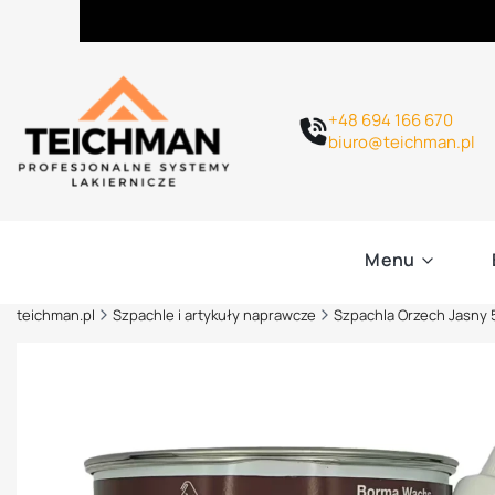
+48 694 166 670
biuro@teichman.pl
Menu
teichman.pl
Szpachle i artykuły naprawcze
Szpachla Orzech Jasny