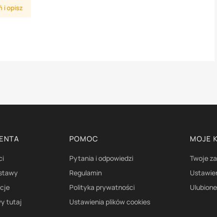
 i opisz
IENTA
POMOC
MOJE 
ci
Pytania i odpowiedzi
Twoje z
ostawy
Regulamin
Ustawie
acje
Polityka prywatności
Ulubion
y tutaj
Ustawienia plików cookies