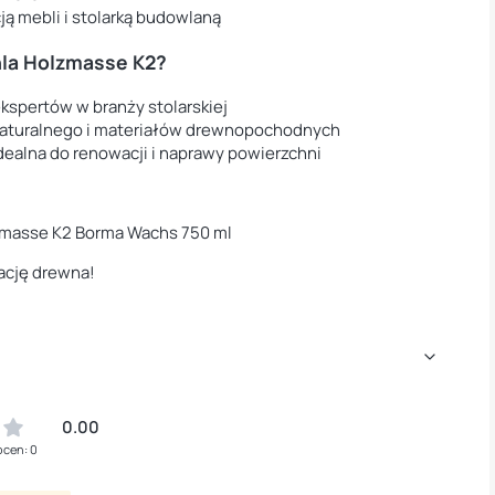
ą mebli i stolarką budowlaną
hla Holzmasse K2?
kspertów w branży stolarskiej
naturalnego i materiałów drewnopochodnych
dealna do renowacji i naprawy powierzchni
zmasse K2 Borma Wachs 750 ml
wację drewna!
0.00
ocen: 0