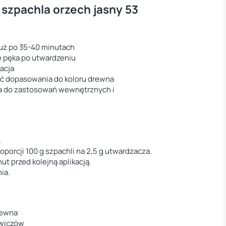
szpachla orzech jasny 53
już po 35-40 minutach
ie pęka po utwardzeniu
kacja
ć dopasowania do koloru drewna
a do zastosowań wewnętrznych i
.
orcji 100 g szpachli na 2,5 g utwardzacza.
t przed kolejną aplikacją.
ia.
rewna
owiczów