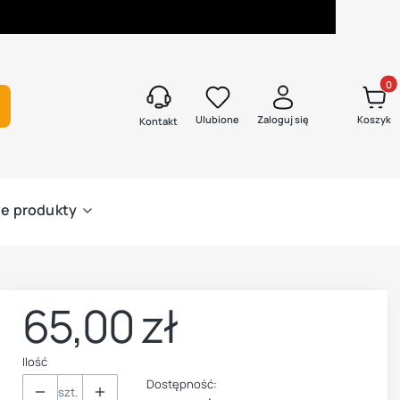
Produk
kaj
Ulubione
Zaloguj się
Koszyk
Kontakt
e produkty
65,00 zł
Cena
Ilość
Dostępność:
szt.