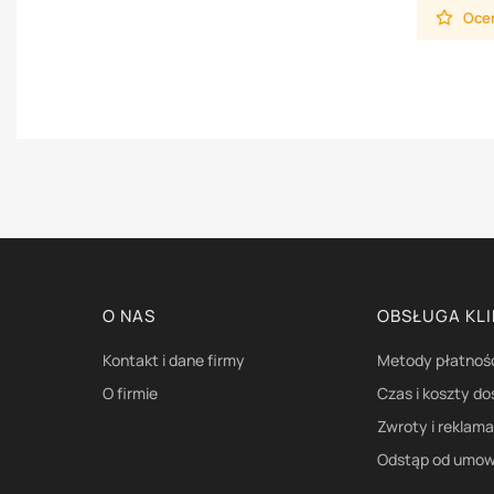
Oceń
Linki w stopce
O NAS
OBSŁUGA KL
Kontakt i dane firmy
Metody płatnoś
O firmie
Czas i koszty d
Zwroty i reklam
Odstąp od umow