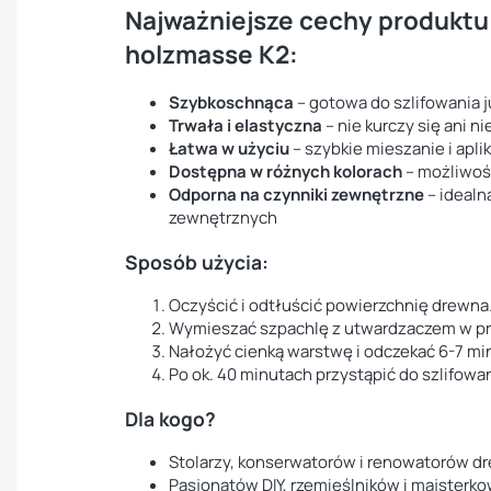
Najważniejsze cechy produktu 
holzmasse K2:
Szybkoschnąca
– gotowa do szlifowania 
Trwała i elastyczna
– nie kurczy się ani n
Łatwa w użyciu
– szybkie mieszanie i apli
Dostępna w różnych kolorach
– możliwoś
Odporna na czynniki zewnętrzne
– idealn
zewnętrznych
Sposób użycia:
Oczyścić i odtłuścić powierzchnię drewna
Wymieszać szpachlę z utwardzaczem w prop
Nałożyć cienką warstwę i odczekać 6-7 minu
Po ok. 40 minutach przystąpić do szlifowan
Dla kogo?
Stolarzy, konserwatorów i renowatorów d
Pasjonatów DIY, rzemieślników i majsterk