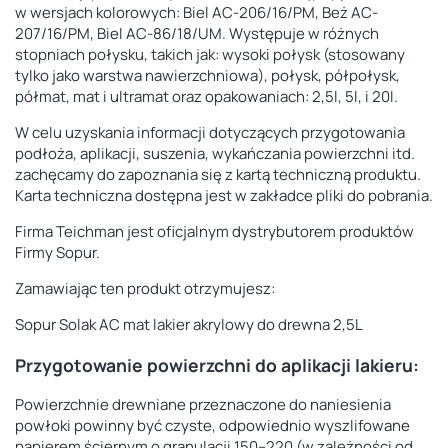
w wersjach kolorowych: Biel AC-206/16/PM, Beż AC-
207/16/PM, Biel AC-86/18/UM. Występuje w różnych
stopniach połysku, takich jak: wysoki połysk (stosowany
tylko jako warstwa nawierzchniowa), połysk, półpołysk,
półmat, mat i ultramat oraz opakowaniach: 2,5l, 5l, i 20l.
W celu uzyskania informacji dotyczących przygotowania
podłoża, aplikacji, suszenia, wykańczania powierzchni itd.
zachęcamy do zapoznania się z kartą techniczną produktu.
Karta techniczna dostępna jest w zakładce pliki do pobrania.
Firma Teichman jest oficjalnym dystrybutorem produktów
Firmy Sopur.
Zamawiając ten produkt otrzymujesz:
Sopur Solak AC mat lakier akrylowy do drewna 2,5L
Przygotowanie powierzchni do aplikacji lakieru:
Powierzchnie drewniane przeznaczone do naniesienia
powłoki powinny być czyste, odpowiednio
wyszlifowane
papierem ściernym o granulacji 150–220 (w zależności od