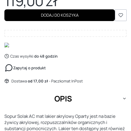
119,00 zł
Cena
DODAJ DO KOSZYKA
Czas wysyłki:
do 48 godzin
Zapytaj o produkt
Dostawa
od 17,00 zł
- Paczkomat InPost
OPIS
Sopur Solak AC mat lakier akrylowy Oparty jest na bazie
żywicy akrylowej, rozpuszczalników organicznych i
substancji pomocniczych. Lakier ten dostępny jest również