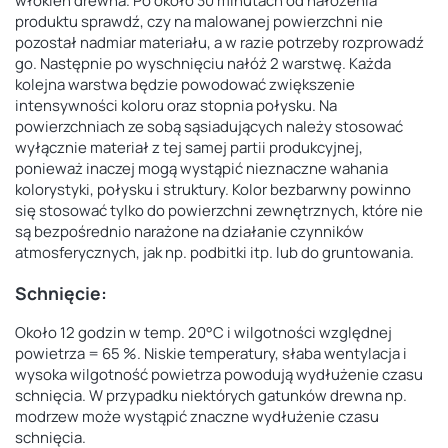
włókien drewna. Po około 30 minutach od nałożenia
produktu sprawdź, czy na malowanej powierzchni nie
pozostał nadmiar materiału, a w razie potrzeby rozprowadź
go. Następnie po wyschnięciu nałóż 2 warstwę. Każda
kolejna warstwa będzie powodować zwiększenie
intensywności koloru oraz stopnia połysku. Na
powierzchniach ze sobą sąsiadujących należy stosować
wyłącznie materiał z tej samej partii produkcyjnej,
ponieważ inaczej mogą wystąpić nieznaczne wahania
kolorystyki, połysku i struktury. Kolor bezbarwny powinno
się stosować tylko do powierzchni zewnętrznych, które nie
są bezpośrednio narażone na działanie czynników
atmosferycznych, jak np. podbitki itp. lub do gruntowania.
Schnięcie:
Około 12 godzin w temp. 20°C i wilgotności względnej
powietrza = 65 %. Niskie temperatury, słaba wentylacja i
wysoka wilgotność powietrza powodują wydłużenie czasu
schnięcia. W przypadku niektórych gatunków drewna np.
modrzew może wystąpić znaczne wydłużenie czasu
schnięcia.