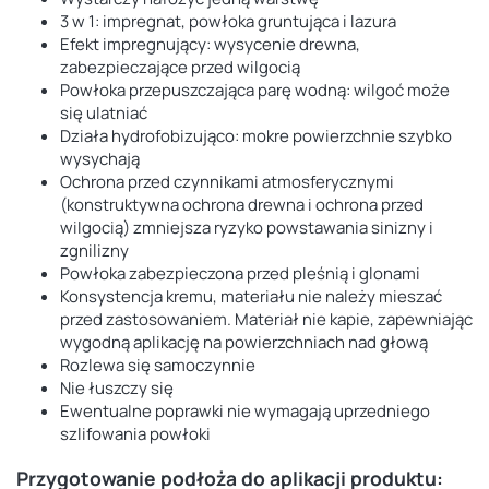
3 w 1: impregnat, powłoka gruntująca i lazura
Efekt impregnujący: wysycenie drewna,
zabezpieczające przed wilgocią
Powłoka przepuszczająca parę wodną: wilgoć może
się ulatniać
Działa hydrofobizująco: mokre powierzchnie szybko
wysychają
Ochrona przed czynnikami atmosferycznymi
(konstruktywna ochrona drewna i ochrona przed
wilgocią) zmniejsza ryzyko powstawania sinizny i
zgnilizny
Powłoka zabezpieczona przed pleśnią i glonami
Konsystencja kremu, materiału nie należy mieszać
przed zastosowaniem. Materiał nie kapie, zapewniając
wygodną aplikację na powierzchniach nad głową
Rozlewa się samoczynnie
Nie łuszczy się
Ewentualne poprawki nie wymagają uprzedniego
szlifowania powłoki
Przygotowanie podłoża do aplikacji produktu: