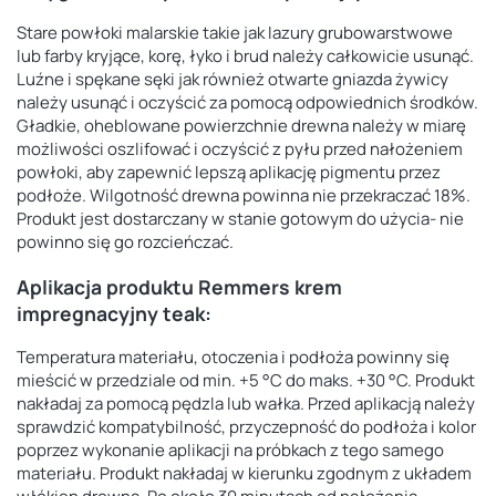
Stare powłoki malarskie takie jak lazury grubowarstwowe
lub farby kryjące, korę, łyko i brud należy całkowicie usunąć.
Luźne i spękane sęki jak również otwarte gniazda żywicy
należy usunąć i oczyścić za pomocą odpowiednich środków.
Gładkie, oheblowane powierzchnie drewna należy w miarę
możliwości oszlifować i oczyścić z pyłu przed nałożeniem
powłoki, aby zapewnić lepszą aplikację pigmentu przez
podłoże. Wilgotność drewna powinna nie przekraczać 18%.
Produkt jest dostarczany w stanie gotowym do użycia- nie
powinno się go rozcieńczać.
Aplikacja produktu Remmers krem
impregnacyjny teak:
Temperatura materiału, otoczenia i podłoża powinny się
mieścić w przedziale od min. +5 °C do maks. +30 °C. Produkt
nakładaj za pomocą pędzla lub wałka. Przed aplikacją należy
sprawdzić kompatybilność, przyczepność do podłoża i kolor
poprzez wykonanie aplikacji na próbkach z tego samego
materiału. Produkt nakładaj w kierunku zgodnym z układem