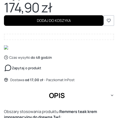
174,90 zł
Cena
DODAJ DO KOSZYKA
Czas wysyłki:
do 48 godzin
Zapytaj o produkt
Dostawa
od 17,00 zł
- Paczkomat InPost
OPIS
Obszary stosowania produktu
Remmers teak krem
impregnacyjny do drewna 3w1
: