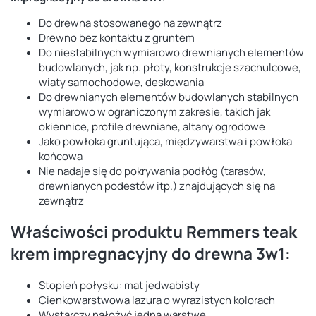
Do drewna stosowanego na zewnątrz
Drewno bez kontaktu z gruntem
Do niestabilnych wymiarowo drewnianych elementów
budowlanych, jak np. płoty, konstrukcje szachulcowe,
wiaty samochodowe, deskowania
Do drewnianych elementów budowlanych stabilnych
wymiarowo w ograniczonym zakresie, takich jak
okiennice, profile drewniane, altany ogrodowe
Jako powłoka gruntująca, międzywarstwa i powłoka
końcowa
Nie nadaje się do pokrywania podłóg (tarasów,
drewnianych podestów itp.) znajdujących się na
zewnątrz
Właściwości produktu Remmers teak
krem impregnacyjny do drewna 3w1:
Stopień połysku: mat jedwabisty
Cienkowarstwowa lazura o wyrazistych kolorach
Wystarczy nałożyć jedną warstwę