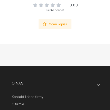
0.00
Liczba ocen: 0
Oceń i opisz
Linki w stopce
O NAS
Kontakt i dane firmy
O firmie