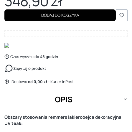
348,90 zł
Cena
DODAJ DO KOSZYKA
Czas wysyłki:
do 48 godzin
Zapytaj o produkt
Dostawa
od 0,00 zł
- Kurier InPost
OPIS
Obszary stosowania remmers lakierobejca dekoracyjna
UV teak: