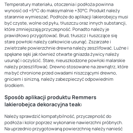
Temperatury materiału, otoczenia i podłoża powinna
wynosić od +5°C do maksymalnie +30°C. Produkt należy
starannie wymieszać. Podłoże do aplikacji lakierobejcy musi
być czyste, wolne od pyłu, tłuszczu oraz innych substancji,
które zmniejszają przyczepność. Ponadto należy je
prawidłowo przygotować. Brud, tłuszcz i łuszczące się
stare powłoki należy całkowicie usunąć. Zszarzałe i
zwietrzałe powierzchnie drewna należy zeszlifować. Luźne i
spękane sęki jak również otwarte gniazda żywicy należy
usunąć i oczyścić. Stare, nieuszkodzone powłoki malarskie
należy przeszlifować. Drewno stosowane na zewnątrz, które
ma być chronione przed owadami niszczącymi drewno,
gniciem i sinizną, należy zabezpieczyć odpowiednim
środkiem.
Sposób aplikacji produktu Remmers
lakierobejca dekoracyjna teak:
Należy sprawdzić kompatybilność, przyczepność do
podłoża i kolor poprzez wykonanie nawierzchni próbnych.
Na uprzednio przygotowaną powierzchnię należy nanieść