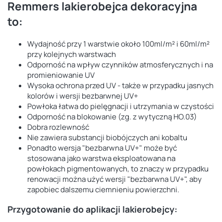
Remmers lakierobejca dekoracyjna
to:
Wydajność przy 1 warstwie około 100ml/m² i 60ml/m²
przy kolejnych warstwach
Odporność na wpływ czynników atmosferycznych i na
promieniowanie UV
Wysoka ochrona przed UV - także w przypadku jasnych
kolorów i wersji bezbarwnej UV+
Powłoka łatwa do pielęgnacji i utrzymania w czystości
Odporność na blokowanie (zg. z wytyczną HO.03)
Dobra rozlewność
Nie zawiera substancji biobójczych ani kobaltu
Ponadto wersja "bezbarwna UV+" może być
stosowana jako warstwa eksploatowana na
powłokach pigmentowanych, to znaczy w przypadku
renowacji można użyć wersji "bezbarwna UV+", aby
zapobiec dalszemu ciemnieniu powierzchni.
Przygotowanie do aplikacji lakierobejcy: