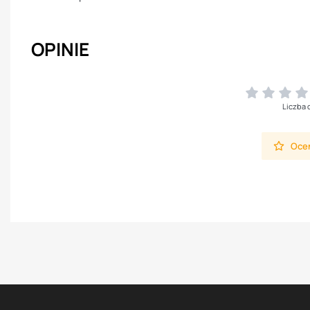
OPINIE
Liczba 
Oceń