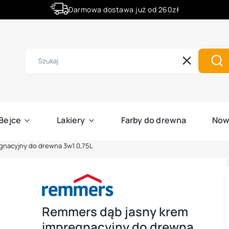
Darmowa dostawa już od 260zł
Złóż zamówienie do godziny 12:00 a wyślemy ją już dziś.
Wyczyść
Szu
Bejce
Lakiery
Farby do drewna
Now
gnacyjny do drewna 3w1 0,75L
Remmers dąb jasny krem
impregnacyjny do drewna