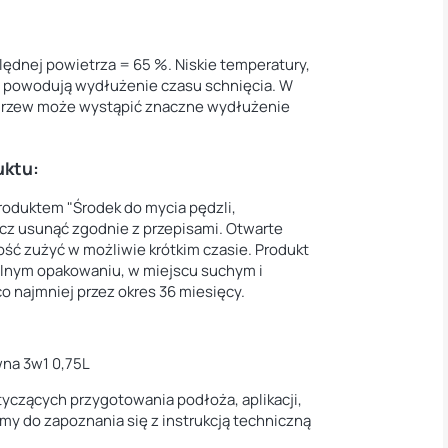
lędnej powietrza = 65 %. Niskie temperatury,
a powodują wydłużenie czasu schnięcia. W
drzew może wystąpić znaczne wydłużenie
uktu:
roduktem "Środek do mycia pędzli,
iecz usunąć zgodnie z przepisami. Otwarte
ść zużyć w możliwie krótkim czasie. Produkt
nym opakowaniu, w miejscu suchym i
 najmniej przez okres 36 miesięcy.
na 3w1 0,75L
tyczących przygotowania podłoża, aplikacji,
my do zapoznania się z instrukcją techniczną