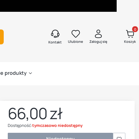
Produk
kaj
Ulubione
Zaloguj się
Koszyk
Kontakt
e produkty
66,00 zł
Cena
Dostępność:
tymczasowo niedostępny
Niedostępny