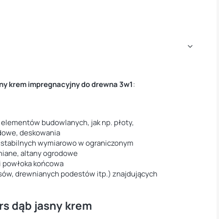
ny krem impregnacyjny do drewna 3w1
:
elementów budowlanych, jak np. płoty,
dowe, deskowania
stabilnych wymiarowo w ograniczonym
ewniane, altany ogrodowe
 i powłoka końcowa
asów, drewnianych podestów itp.) znajdujących
s dąb jasny krem