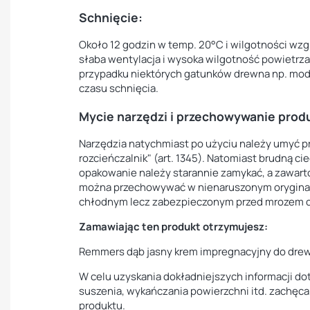
Schnięcie:
Około 12 godzin w temp. 20°C i wilgotności wzg
słaba wentylacja i wysoka wilgotność powietrz
przypadku niektórych gatunków drewna np. mo
czasu schnięcia.
Mycie narzędzi i przechowywanie prod
Narzędzia natychmiast po użyciu należy umyć p
rozcieńczalnik" (art. 1345). Natomiast brudną c
opakowanie należy starannie zamykać, a zawarto
można przechowywać w nienaruszonym oryginal
chłodnym lecz zabezpieczonym przed mrozem co
Zamawiając ten produkt otrzymujesz:
Remmers dąb jasny krem impregnacyjny do drew
W celu uzyskania dokładniejszych informacji do
suszenia, wykańczania powierzchni itd. zachęca
produktu.