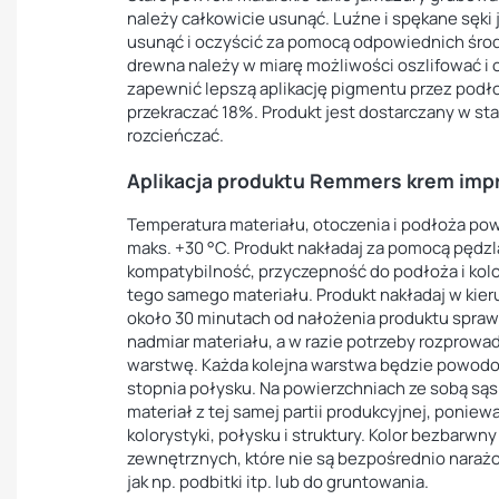
należy całkowicie usunąć. Luźne i spękane sęki 
usunąć i oczyścić za pomocą odpowiednich śro
drewna należy w miarę możliwości oszlifować i 
zapewnić lepszą aplikację pigmentu przez podł
przekraczać 18%. Produkt jest dostarczany w st
rozcieńczać.
Aplikacja produktu Remmers krem impr
Temperatura materiału, otoczenia i podłoża pow
maks. +30 °C. Produkt nakładaj za pomocą pędzla
kompatybilność, przyczepność do podłoża i kolo
tego samego materiału. Produkt nakładaj w kie
około 30 minutach od nałożenia produktu spraw
nadmiar materiału, a w razie potrzeby rozprowa
warstwę. Każda kolejna warstwa będzie powodo
stopnia połysku. Na powierzchniach ze sobą są
materiał z tej samej partii produkcyjnej, poni
kolorystyki, połysku i struktury. Kolor bezbarw
zewnętrznych, które nie są bezpośrednio naraż
jak np. podbitki itp. lub do gruntowania.