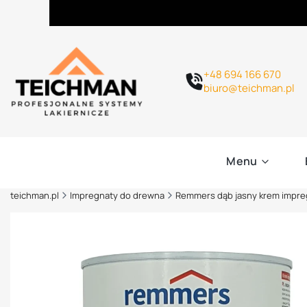
+48 694 166 670
biuro@teichman.pl
Menu
teichman.pl
Impregnaty do drewna
Remmers dąb jasny krem impre