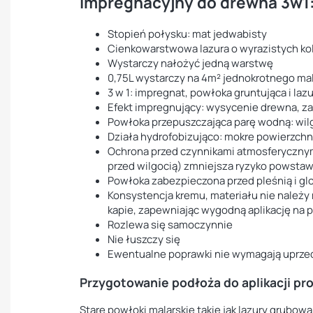
impregnacyjny do drewna 3w1
Stopień połysku: mat jedwabisty
Cienkowarstwowa lazura o wyrazistych ko
Wystarczy nałożyć jedną warstwę
0,75L wystarczy na 4m² jednokrotnego ma
3 w 1: impregnat, powłoka gruntująca i laz
Efekt impregnujący: wysycenie drewna, za
Powłoka przepuszczająca parę wodną: wilg
Działa hydrofobizująco: mokre powierzch
Ochrona przed czynnikami atmosferycznym
przed wilgocią) zmniejsza ryzyko powstawa
Powłoka zabezpieczona przed pleśnią i gl
Konsystencja kremu, materiału nie należy
kapie, zapewniając wygodną aplikację na
Rozlewa się samoczynnie
Nie łuszczy się
Ewentualne poprawki nie wymagają uprzed
Przygotowanie podłoża do aplikacji pr
Stare powłoki malarskie takie jak lazury grubowar