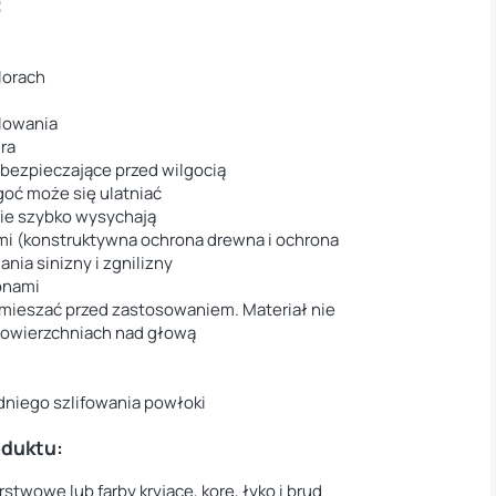
:
lorach
lowania
ura
bezpieczające przed wilgocią
oć może się ulatniać
nie szybko wysychają
i (konstruktywna ochrona drewna i ochrona
nia sinizny i zgnilizny
onami
 mieszać przed zastosowaniem. Materiał nie
 powierzchniach nad głową
niego szlifowania powłoki
oduktu:
stwowe lub farby kryjące, korę, łyko i brud