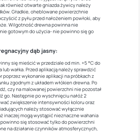
jak również otwarte gniazda żywicy należy
dków. Gładkie, oheblowane powierzchnie
oczyścić z pyłu przed nałożeniem powłoki, aby
oże. Wilgotność drewna powinna nie
anie gotowym do użycia- nie powinno się go
egnacyjny dąb jasny:
inny się mieścić w przedziale od min. +5 °C do
 lub wałka. Przed aplikacją należy sprawdzić
r poprzez wykonanie aplikacji na próbkach z
runku zgodnym z układem włókien drewna. Po
dź, czy na malowanej powierzchni nie pozostał
dź go. Następnie po wyschnięciu nałóż 2
wać zwiększenie intensywności koloru oraz
siadujących należy stosować wyłącznie
eważ inaczej mogą wystąpić nieznaczne wahania
ny powinno się stosować tylko do powierzchni
one na działanie czynników atmosferycznych,