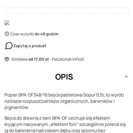
Czas wysyłki:
do 48 godzin
Zapytaj o produkt
Dostawa
od 17,00 zł
- Paczkomat InPost
OPIS
Popiel BPA-DF348/16 bejca pastelowa Sopur 0,5L to wyrób
na bazie rozpuszczalników organicznych, barwników i
pigmentów.
Bejca do drewna z serii BPA-DF cechuje się efektem
kryjącym nazywanym „efektem folii” szczególnie poleca się
ją do barwienia natryskiem dębu oraz jesionu bez