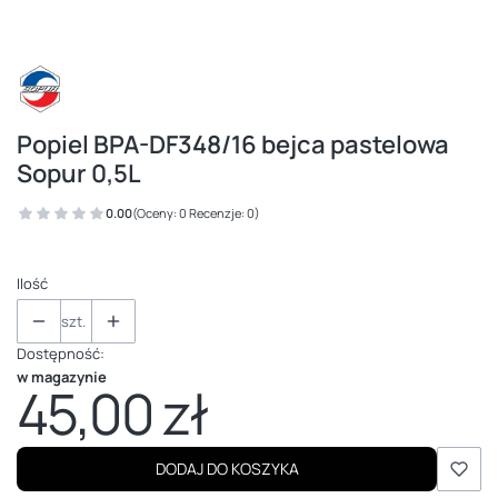
Popiel BPA-DF348/16 bejca pastelowa
Sopur 0,5L
0.00
(Oceny: 0 Recenzje: 0)
Ilość
szt.
Dostępność:
w magazynie
45,00 zł
Cena
DODAJ DO KOSZYKA