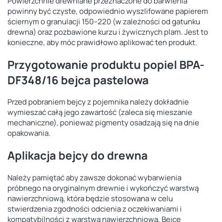
Powierzchnie drewniane przeznaczone do barwienia
powinny być czyste, odpowiednio wyszlifowane papierem
ściernym o granulacji 150–220 (w zależności od gatunku
drewna) oraz pozbawione kurzu i żywicznych plam. Jest to
konieczne, aby móc prawidłowo aplikować ten produkt.
Przygotowanie produktu popiel BPA-
DF348/16 bejca pastelowa
Przed pobraniem bejcy z pojemnika należy dokładnie
wymieszać całą jego zawartość (zaleca się mieszanie
mechaniczne), ponieważ pigmenty osadzają się na dnie
opakowania.
Aplikacja bejcy do drewna
Należy pamiętać aby zawsze dokonać wybarwienia
próbnego na oryginalnym drewnie i wykończyć warstwą
nawierzchniową, która będzie stosowana w celu
stwierdzenia zgodności odcienia z oczekiwaniami i
kompatybilności z warstwą nawierzchniową. Bejce