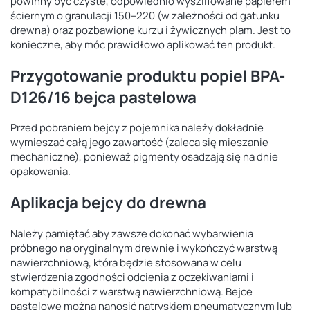
powinny być czyste, odpowiednio wyszlifowane papierem
ściernym o granulacji 150–220 (w zależności od gatunku
drewna) oraz pozbawione kurzu i żywicznych plam. Jest to
konieczne, aby móc prawidłowo aplikować ten produkt.
Przygotowanie produktu popiel BPA-
D126/16 bejca pastelowa
Przed pobraniem bejcy z pojemnika należy dokładnie
wymieszać całą jego zawartość (zaleca się mieszanie
mechaniczne), ponieważ pigmenty osadzają się na dnie
opakowania.
Aplikacja bejcy do drewna
Należy pamiętać aby zawsze dokonać wybarwienia
próbnego na oryginalnym drewnie i wykończyć warstwą
nawierzchniową, która będzie stosowana w celu
stwierdzenia zgodności odcienia z oczekiwaniami i
kompatybilności z warstwą nawierzchniową. Bejce
pastelowe można nanosić natryskiem pneumatycznym lub