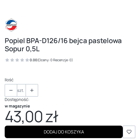
Popiel BPA-D126/16 bejca pastelowa
Sopur 0,5L
0.00
(Oceny: 0 Recenzje: 0)
Ilość
szt.
Dostępność:
w magazynie
43,00 zł
Cena
DODAJ DO KOSZYKA