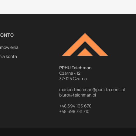
KONTO
amówienia
nia konta
e
PPHU Teichman
Czarna 412
37-125 Czarna
marcin.teichman@poczta.onet.pl
biuro@teichman.pl
+48 694 166 670
+48 698 781 710