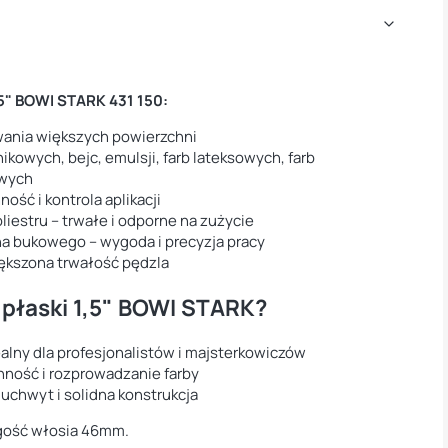
,5" BOWI STARK 431 150:
owania większych powierzchni
ikowych, bejc, emulsji, farb lateksowych, farb
owych
ść i kontrola aplikacji
liestru – trwałe i odporne na zużycie
a bukowego – wygoda i precyzja pracy
ększona trwałość pędzla
 płaski 1,5" BOWI STARK?
alny dla profesjonalistów i majsterkowiczów
nność i rozprowadzanie farby
uchwyt i solidna konstrukcja
ugość włosia 46mm.