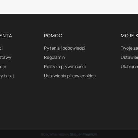
IENTA
POMOC
MOJE 
ci
Pytania i odpowiedzi
Twoje z
ostawy
Regulamin
Ustawie
acje
Polityka prywatności
Ulubion
y tutaj
Ustawienia plików cookies
Sklep internetowy
Shoper Premium