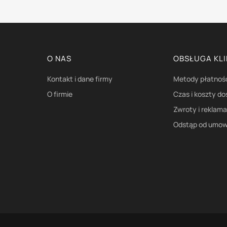
Linki w stopce
O NAS
OBSŁUGA KL
Kontakt i dane firmy
Metody płatnoś
O firmie
Czas i koszty d
Zwroty i reklam
Odstąp od umow