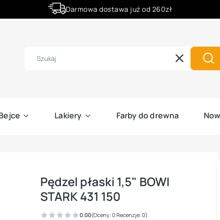
Darmowa dostawa już od 260zł
Złóż zamówienie do godziny 12:00 a wyślemy ją już dziś.
Wyczyść
Szu
Bejce
Lakiery
Farby do drewna
Now
Pędzel płaski 1,5" BOWI
STARK 431 150
0.00
(Oceny: 0 Recenzje: 0)