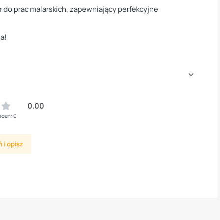
 do prac malarskich, zapewniający perfekcyjne
ia!
0.00
ocen: 0
 i opisz