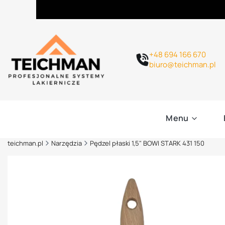
+48 694 166 670
biuro@teichman.pl
Menu
teichman.pl
Narzędzia
Pędzel płaski 1,5" BOWI STARK 431 150