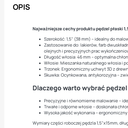
OPIS
Najważniejsze cechy produktu pędzel płaski 1
Szerokość: 1,5" (38 mm) – idealny do mal
Zastosowanie do: lakierów, farb dwuskładn
olejnych i precyzyjnych prac wykończeni
Długość włosia: 46 mm – optymalna chłonno
Włosie: Mieszanka naturalnego włosia i po
Trzonek: Ergonomiczny uchwyt 3D z drewn
Skuwka: Ocynkowana, antykorozyjna – zwi
Dlaczego warto wybrać pędzel
Precyzyjne i równomierne malowanie – ide
Trwałe i odporne włosie – doskonała chło
Wysoka jakość wykonania – ergonomiczny 
Wymiary części roboczej pędzla 1,5"x15mm, dł