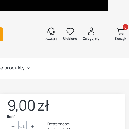
Produk
kaj
Ulubione
Zaloguj się
Koszyk
Kontakt
e produkty
9,00 zł
Cena
Ilość
Dostępność:
szt.