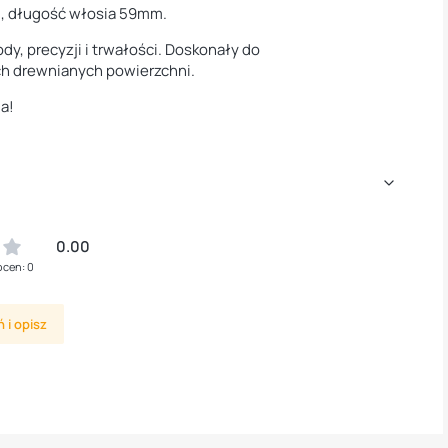
m, długość włosia 59mm.
y, precyzji i trwałości. Doskonały do
ych drewnianych powierzchni.
ia!
0.00
ocen: 0
 i opisz