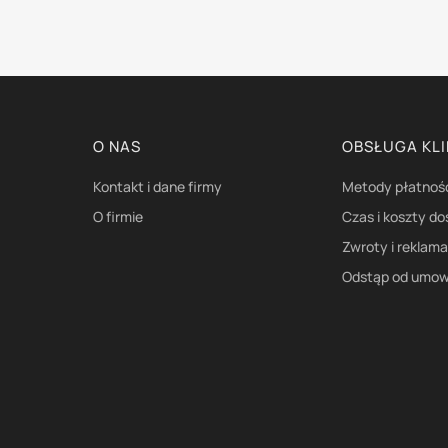
Linki w stopce
O NAS
OBSŁUGA KL
Kontakt i dane firmy
Metody płatnoś
O firmie
Czas i koszty d
Zwroty i reklam
Odstąp od umow