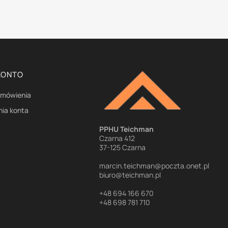
KONTO
amówienia
nia konta
e
PPHU Teichman
Czarna 412
37-125 Czarna
marcin.teichman@poczta.onet.pl
biuro@teichman.pl
+48 694 166 670
+48 698 781 710