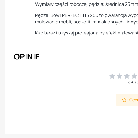
Wymiary części roboczej pędzla: średnica 25m
Pędzel Bowi PERFECT 116 250 to gwarancja wygod
malowania mebli, boazerii, ram okiennych i inn
Kup teraz i uzyskaj profesjonalny efekt malowan
OPINIE
Liczba 
Oceń