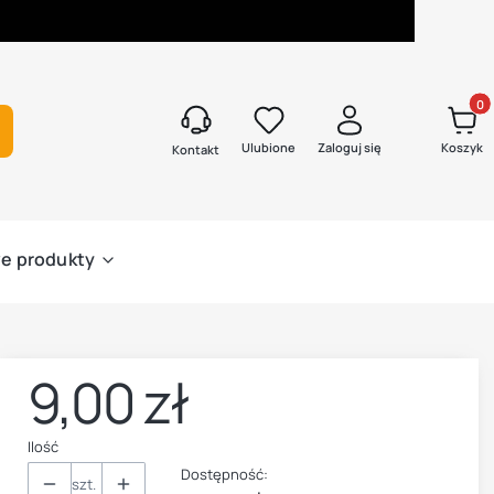
Produk
kaj
Ulubione
Zaloguj się
Koszyk
Kontakt
e produkty
9,00 zł
Cena
Ilość
Dostępność:
szt.