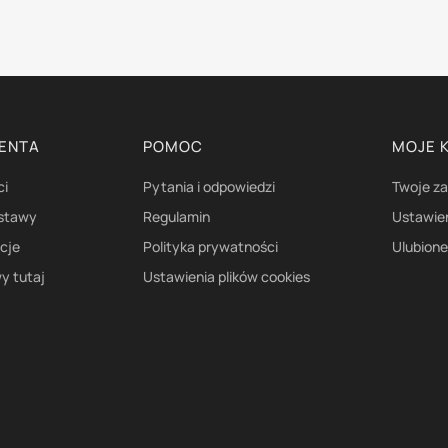
IENTA
POMOC
MOJE 
ci
Pytania i odpowiedzi
Twoje z
ostawy
Regulamin
Ustawie
acje
Polityka prywatności
Ulubion
y tutaj
Ustawienia plików cookies