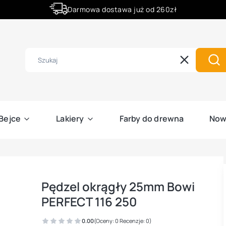
Darmowa dostawa już od 260zł
Złóż zamówienie do godziny 12:00 a wyślemy ją już dziś.
Wyczyść
Szu
Bejce
Lakiery
Farby do drewna
Now
Pędzel okrągły 25mm Bowi
PERFECT 116 250
0.00
(Oceny: 0 Recenzje: 0)