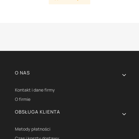
Linki w stopce
O NAS
Kontakt i dane firmy
O firmie
OBSŁUGA KLIENTA
Metody płatności
Czas i koszty dostawy