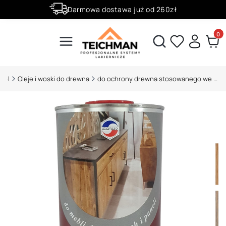
Darmowa dostawa już od 260zł
Złóż zamówienie do godziny 12:00 a wyślemy ją już dziś.
Produ
Otwórz wyszukiwarkę
.pl
Oleje i woski do drewna
do ochrony drewna stosowanego we wnętrzach