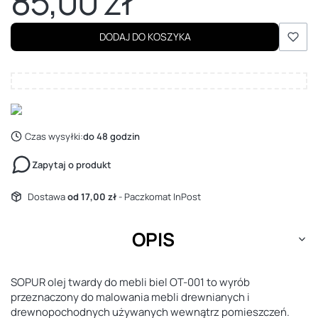
85,00 zł
Cena
DODAJ DO KOSZYKA
Czas wysyłki:
do 48 godzin
Zapytaj o produkt
Dostawa
od 17,00 zł
- Paczkomat InPost
OPIS
SOPUR olej twardy do mebli biel OT-001 to wyrób
przeznaczony do malowania mebli drewnianych i
drewnopochodnych używanych wewnątrz pomieszczeń.