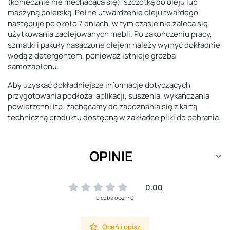
(koniecznie nie mechacąca się), szczotką do
oleju lub
maszyną polerską.
Pełne utwardzenie oleju twardego
następuje po około 7 dniach, w tym czasie
nie zaleca się
użytkowania zaolejowanych mebli. Po zakończeniu pracy,
szmatki i pakuły nasączone olejem należy wymyć dokładnie
wodą z detergentem, ponieważ istnieje groźba
samozapłonu.
Aby uzyskać dokładniejsze informacje dotyczących
przygotowania podłoża, aplikacji, suszenia, wykańczania
powierzchni itp. zachęcamy do zapoznania się z kartą
techniczną produktu dostępną w zakładce pliki do pobrania.
OPINIE
0.00
Liczba ocen: 0
Oceń i opisz