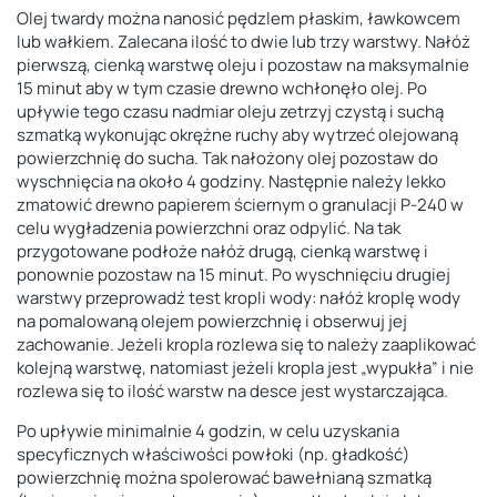
Olej twardy można nanosić pędzlem płaskim, ławkowcem
lub wałkiem. Zalecana ilość to dwie lub trzy warstwy. Nałóż
pierwszą, cienką warstwę oleju i pozostaw na maksymalnie
15 minut aby w tym czasie drewno wchłonęło olej. Po
upływie tego czasu nadmiar oleju zetrzyj czystą i suchą
szmatką
wykonując okrężne ruchy aby wytrzeć olejowaną
powierzchnię do sucha. Tak nałożony olej pozostaw do
wyschnięcia na około 4 godziny. Następnie należy lekko
zmatowić drewno papierem ściernym o granulacji P-240 w
celu wygładzenia powierzchni oraz odpylić. Na tak
przygotowane podłoże nałóż drugą, cienką warstwę i
ponownie pozostaw
na 15 minut. Po wyschnięciu drugiej
warstwy przeprowadź test kropli wody: nałóż kroplę
wody
na pomalowaną olejem powierzchnię i obserwuj jej
zachowanie. Jeżeli kropla rozlewa się
to należy zaaplikować
kolejną warstwę, natomiast jeżeli kropla jest „wypukła” i nie
rozlewa się to ilość warstw na desce
jest wystarczająca.
Po upływie minimalnie 4 godzin, w celu uzyskania
specyficznych właściwości powłoki
(np. gładkość)
powierzchnię można spolerować bawełnianą szmatką