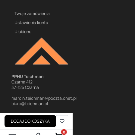
Twoje zamówienia
Ustawienia konta
Ulubione
PPHU Teichman
Czarna 412
37-125 Czarna
marcin.teichman@poczta.onet.pl
biuro@teichman.pl
+48 694 166 670
+48 698 781 710
DODAJ DO KOSZYKA
Produkty w koszyku: 0. Zobacz szczegó