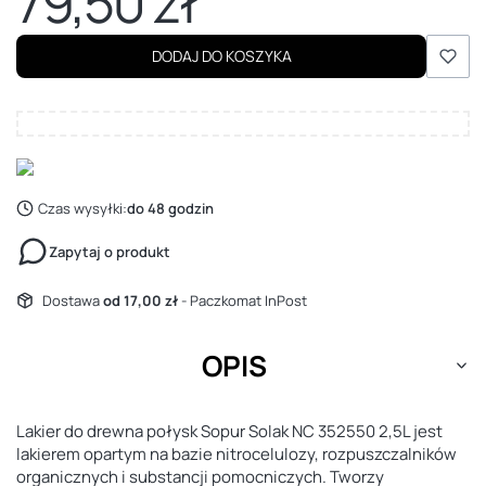
79,50 zł
Cena
DODAJ DO KOSZYKA
Czas wysyłki:
do 48 godzin
Zapytaj o produkt
Dostawa
od 17,00 zł
- Paczkomat InPost
OPIS
Lakier do drewna połysk Sopur Solak NC 352550 2,5L jest
lakierem opartym na bazie nitrocelulozy, rozpuszczalników
organicznych i substancji pomocniczych. Tworzy