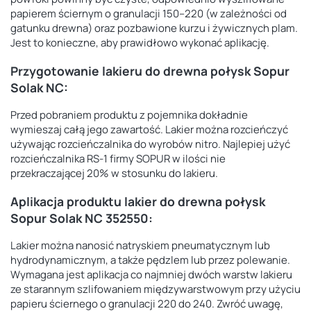
papierem ściernym o granulacji 150–220 (w zależności od
gatunku drewna)
oraz pozbawione kurzu i żywicznych plam.
Jest to konieczne, aby prawidłowo wykonać aplikację.
Przygotowanie lakieru do drewna połysk Sopur
Solak NC:
Przed pobraniem produktu z pojemnika dokładnie
wymieszaj całą jego zawartość. Lakier można rozcieńczyć
używając rozcieńczalnika do wyrobów nitro. Najlepiej użyć
rozcieńczalnika RS-1 firmy SOPUR w ilości nie
przekraczającej 20% w stosunku do lakieru.
Aplikacja produktu lakier do drewna połysk
Sopur Solak NC 352550:
Lakier można nanosić natryskiem pneumatycznym lub
hydrodynamicznym, a także pędzlem lub przez polewanie.
Wymagana jest aplikacja co najmniej dwóch warstw lakieru
ze starannym szlifowaniem międzywarstwowym przy użyciu
papieru ściernego o granulacji 220 do 240. Zwróć uwagę,