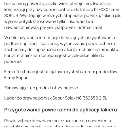
bezbarwną powłokę, aczkolwiek istnieje możliwość jej
koloryzacji przy użyciu koncentratu do lakieru KL-XXX firmy
SOPUR. Występuje w różnych stopniach połysku, takich jak:
wysoki połysk (stosowany tylko jako warstwa
nawierzchniowa), połysk, półpołysk, półmat i mat.
W celu uzyskania informacji dotyczących przygotowania
podłoża, aplikacji, suszenia, wykańczania powierzchni itd.
zachęcamy do zapoznania się z kartą techniczną produktu.
Karta techniczna dostępna jest w zakładce pliki do
pobrania.
Firma Teichman jest oficjalnym dystrybutorem produktów
Firmy Sopur.
Zamawiając ten produkt otrzymujesz:
Lakier do drewna połysk Sopur Solak NC 352550 2,5L
Przygotowanie powierzchni do aplikacji lakieru:
Powierzchnie drewniane przeznaczone do naniesienia
powłoki powinny być czyste, odpowiednio
wyszlifowane