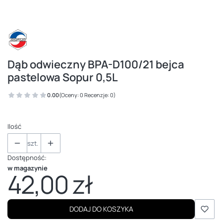
Dąb odwieczny BPA-D100/21 bejca
pastelowa Sopur 0,5L
0.00
(Oceny: 0 Recenzje: 0)
Ilość
szt.
Dostępność:
w magazynie
42,00 zł
Cena
DODAJ DO KOSZYKA