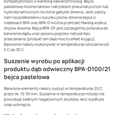
kompatybilności z warstwą nawierzchniową. Bejce
pastelowe można nanosić natryskiem pneumatycznym lub
hydrodynamicznym na różne gatunki drewna. Jeśli zależy
nam na podkreśleniu rysunku porów drewna bejce o
indeksach BPA oraz BPA-D można przetrzeć flanelą wzdłuż
słojów drewna. Bejca BPA-DF jest szczególnie polecana do
barwienia dębu oraz jesionu poprzez natrysk bez
przecierania (produkt ten daje mocny efekt kryjący).
Barwienie należy wykonywać w temperaturze otoczenia od
5 C do 30 C.
Suszenie wyrobu po aplikacji
produktu dąb odwieczny BPA-D100/21
bejca pastelowa
Barwione elementy należy suszyć w temperaturze 20 C
przez ok. 15-30 min. Suszenie w temperaturze niższej nie
powoduje żadnych negatywnych skutków, lecz wydłuża
czas schnięcia.