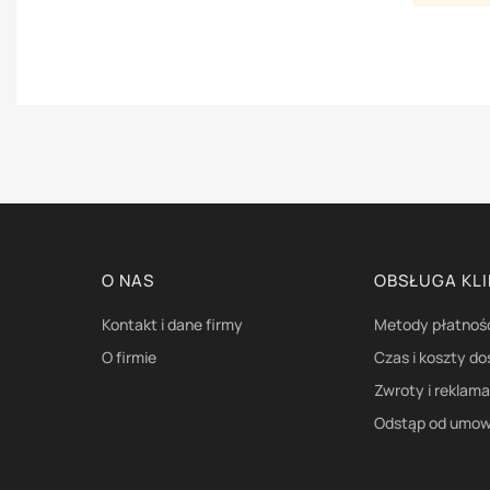
Linki w stopce
O NAS
OBSŁUGA KL
Kontakt i dane firmy
Metody płatnoś
O firmie
Czas i koszty d
Zwroty i reklam
Odstąp od umow