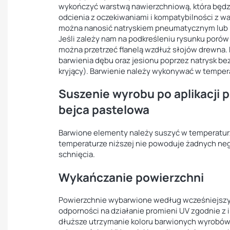
wykończyć warstwą nawierzchniową, która będz
odcienia z oczekiwaniami i kompatybilności z 
można nanosić natryskiem pneumatycznym lub 
Jeśli zależy nam na podkreśleniu rysunku poró
można przetrzeć flanelą wzdłuż słojów drewna. 
barwienia dębu oraz jesionu poprzez natrysk bez
kryjący). Barwienie należy wykonywać w tempera
Suszenie wyrobu po aplikacji 
bejca pastelowa
Barwione elementy należy suszyć w temperaturz
temperaturze niższej nie powoduje żadnych ne
schnięcia.
Wykańczanie powierzchni
Powierzchnie wybarwione według wcześniejszych
odporności na działanie promieni UV zgodnie z i
dłuższe utrzymanie koloru barwionych wyrobów