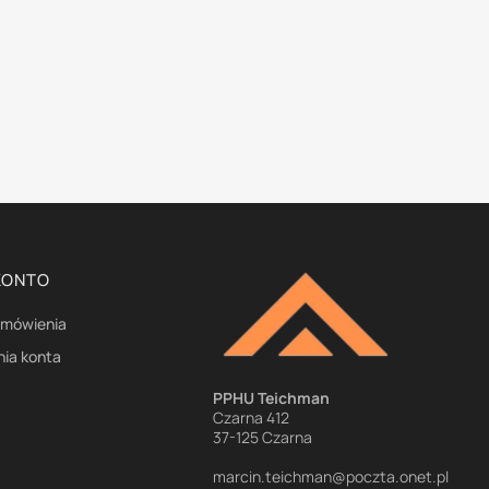
KONTO
amówienia
nia konta
e
PPHU Teichman
Czarna 412
37-125 Czarna
marcin.teichman@poczta.onet.pl