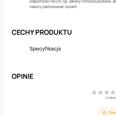
odporności na UV, np. lakiery nitrocelulozowe, 
należy zastosować izolant.
CECHY PRODUKTU
Specyfikacja
OPINIE
Liczba 
Oceń