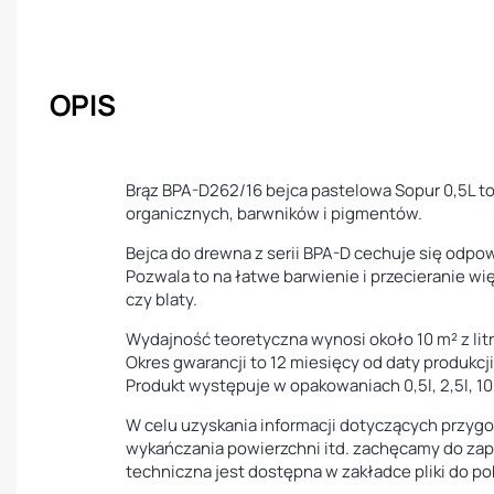
OPIS
Brąz BPA-D262/16 bejca pastelowa Sopur 0,5L t
organicznych, barwników i pigmentów.
Bejca do drewna z serii BPA-D cechuje się odp
Pozwala to na łatwe barwienie i przecieranie wię
czy blaty.
Wydajność teoretyczna wynosi około 10 m² z litr
Okres gwarancji to 12 miesięcy od daty produkcji
Produkt występuje w opakowaniach 0,5l, 2,5l, 10l
W celu uzyskania informacji dotyczących przygot
wykańczania powierzchni itd. zachęcamy do zapo
techniczna jest dostępna w zakładce pliki do po