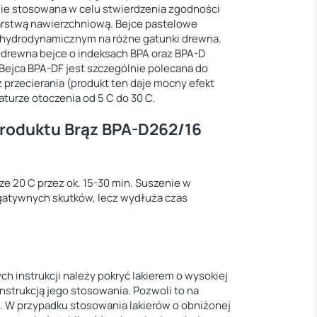
ie stosowana w celu stwierdzenia zgodności
warstwą nawierzchniową. Bejce pastelowe
hydrodynamicznym na różne gatunki drewna.
w drewna bejce o indeksach BPA oraz BPA-D
Bejca BPA-DF jest szczególnie polecana do
 przecierania (produkt ten daje mocny efekt
turze otoczenia od 5 C do 30 C.
produktu Brąz BPA-D262/16
e 20 C przez ok. 15-30 min. Suszenie w
gatywnych skutków, lecz wydłuża czas
 instrukcji należy pokryć lakierem o wysokiej
nstrukcją jego stosowania. Pozwoli to na
. W przypadku stosowania lakierów o obniżonej