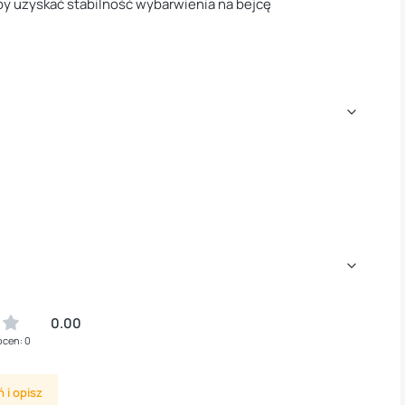
aby uzyskać stabilność wybarwienia na bejcę
0.00
ocen: 0
 i opisz