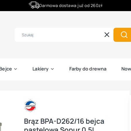
Darmowa dostawa już od 260zł
Złóż zamówienie do godziny 12:00 a wyślemy ją już dziś.
Wyczyść
Szu
Bejce
Lakiery
Farby do drewna
Now
Brąz BPA-D262/16 bejca
pastelowa Sopur 0,5L