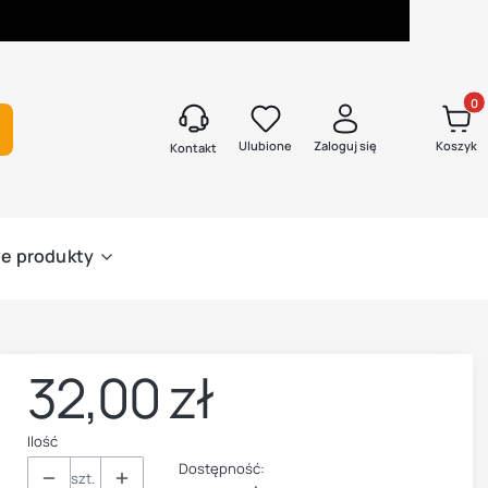
Produk
kaj
Ulubione
Zaloguj się
Koszyk
Kontakt
e produkty
32,00 zł
Cena
Ilość
Dostępność:
szt.