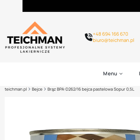
+48 694 166 670
biuro@teichman.pl
Menu
teichman.pl
Bejce
Brąz BPA-D262/16 bejca pastelowa Sopur 0,5L