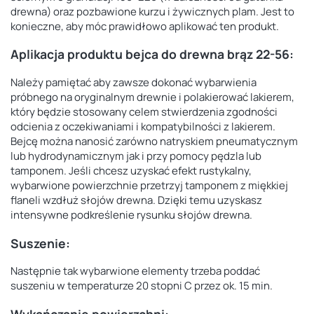
drewna)
oraz pozbawione kurzu i żywicznych plam. Jest to
konieczne, aby móc prawidłowo aplikować ten produkt.
Aplikacja produktu
bejca do drewna brąz 22-56
:
Należy pamiętać aby zawsze dokonać wybarwienia
próbnego na oryginalnym drewnie i polakierować lakierem,
który będzie stosowany celem stwierdzenia zgodności
odcienia z oczekiwaniami i kompatybilności
z lakierem.
Bejcę można nanosić zarówno natryskiem pneumatycznym
lub hydrodynamicznym jak i przy pomocy pędzla
lub
tamponem. Jeśli chcesz uzyskać efekt rustykalny,
wybarwione powierzchnie przetrzyj tamponem z miękkiej
flaneli wzdłuż słojów drewna. Dzięki temu uzyskasz
intensywne podkreślenie rysunku słojów drewna.
Suszenie:
Następnie tak wybarwione elementy trzeba poddać
suszeniu w temperaturze 20 stopni C przez ok. 15 min.
Wykańczanie powierzchni: