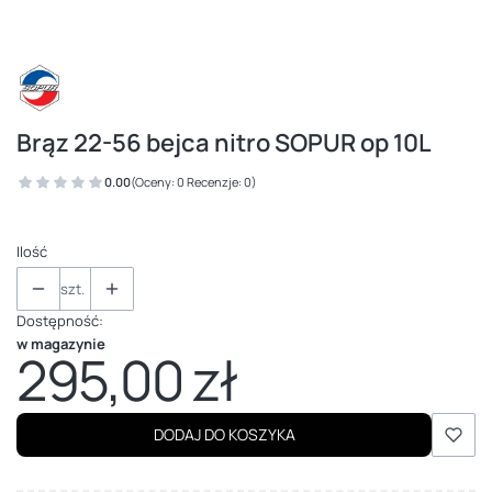
Brąz 22-56 bejca nitro SOPUR op 10L
0.00
(Oceny: 0 Recenzje: 0)
Ilość
szt.
Dostępność:
w magazynie
295,00 zł
Cena
DODAJ DO KOSZYKA