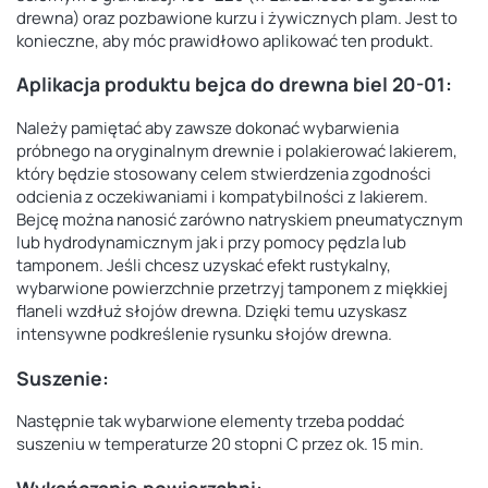
drewna)
oraz pozbawione kurzu i żywicznych plam. Jest to
konieczne, aby móc prawidłowo aplikować ten produkt.
Aplikacja produktu
bejca do drewna biel 20-01
:
Należy pamiętać aby zawsze dokonać wybarwienia
próbnego na oryginalnym drewnie i polakierować lakierem,
który będzie stosowany celem stwierdzenia zgodności
odcienia z oczekiwaniami i kompatybilności
z lakierem.
Bejcę można nanosić zarówno natryskiem pneumatycznym
lub hydrodynamicznym jak i przy pomocy pędzla
lub
tamponem. Jeśli chcesz uzyskać efekt rustykalny,
wybarwione powierzchnie przetrzyj tamponem z miękkiej
flaneli wzdłuż słojów drewna. Dzięki temu uzyskasz
intensywne podkreślenie rysunku słojów drewna.
Suszenie:
Następnie tak wybarwione elementy trzeba poddać
suszeniu w temperaturze 20 stopni C przez ok. 15 min.
Wykańczanie powierzchni: