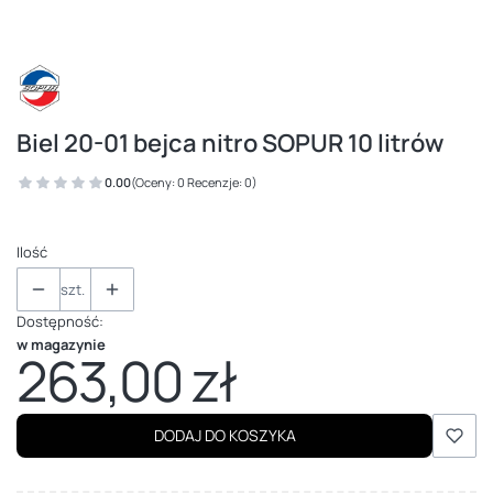
Biel 20-01 bejca nitro SOPUR 10 litrów
0.00
(Oceny: 0 Recenzje: 0)
Ilość
szt.
Dostępność:
w magazynie
263,00 zł
Cena
DODAJ DO KOSZYKA