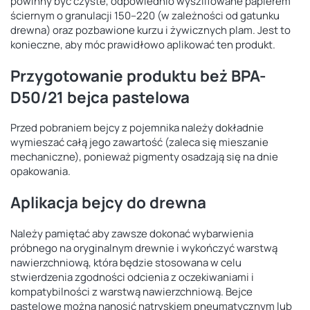
powinny być czyste, odpowiednio wyszlifowane papierem
ściernym o granulacji 150–220 (w zależności od gatunku
drewna) oraz pozbawione kurzu i żywicznych plam. Jest to
konieczne, aby móc prawidłowo aplikować ten produkt.
Przygotowanie produktu beż BPA-
D50/21 bejca pastelowa
Przed pobraniem bejcy z pojemnika należy dokładnie
wymieszać całą jego zawartość (zaleca się mieszanie
mechaniczne), ponieważ pigmenty osadzają się na dnie
opakowania.
Aplikacja bejcy do drewna
Należy pamiętać aby zawsze dokonać wybarwienia
próbnego na oryginalnym drewnie i wykończyć warstwą
nawierzchniową, która będzie stosowana w celu
stwierdzenia zgodności odcienia z oczekiwaniami i
kompatybilności z warstwą nawierzchniową. Bejce
pastelowe można nanosić natryskiem pneumatycznym lub