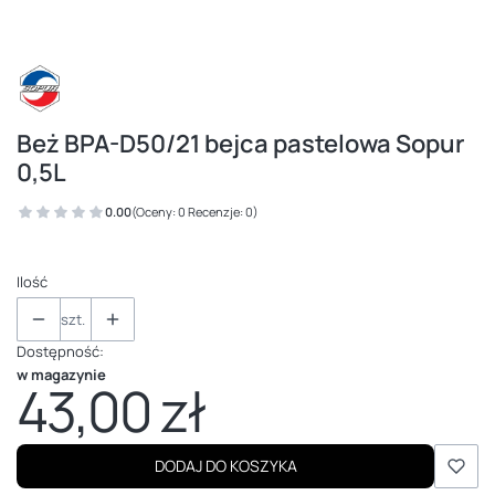
Beż BPA-D50/21 bejca pastelowa Sopur
0,5L
0.00
(Oceny: 0 Recenzje: 0)
Ilość
szt.
Dostępność:
w magazynie
43,00 zł
Cena
DODAJ DO KOSZYKA