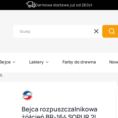
Darmowa dostawa już od 260zł
Złóż zamówienie do godziny 12:00 a wyślemy ją już dziś.
Wyczyść
Szu
Bejce
Lakiery
Farby do drewna
Now
2L
Bejca rozpuszczalnikowa
żółcień BR-164 SOPUR 2L