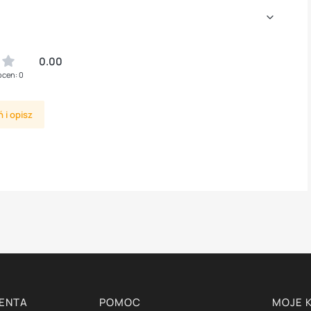
0.00
ocen: 0
 i opisz
IENTA
POMOC
MOJE 