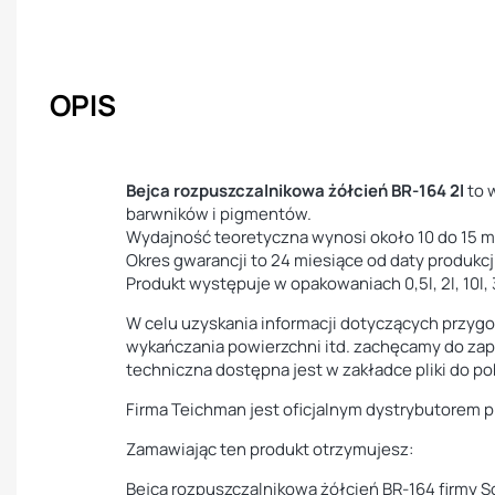
OPIS
Bejca rozpuszczalnikowa żółcień BR-164 2l
to 
barwników i pigmentów.
Wydajność teoretyczna wynosi około 10 do 15 m² 
Okres gwarancji to 24 miesiące od daty produkcj
Produkt występuje w opakowaniach 0,5l, 2l, 10l, 3
W celu uzyskania informacji dotyczących przygot
wykańczania powierzchni itd. zachęcamy do zapo
techniczna dostępna jest w zakładce pliki do po
Firma Teichman jest oficjalnym dystrybutorem 
Zamawiając ten produkt otrzymujesz:
Bejca rozpuszczalnikowa żółcień BR-164 firmy S