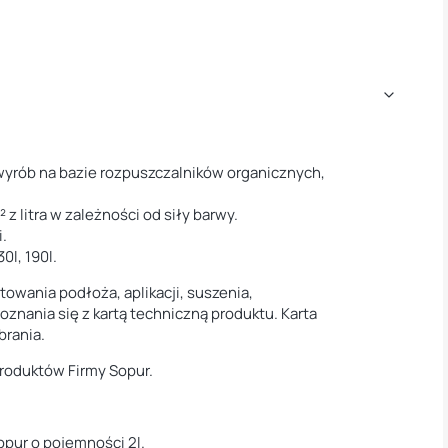
wyrób na bazie rozpuszczalników organicznych,
z litra w zależności od siły barwy.
i.
0l, 190l.
owania podłoża, aplikacji, suszenia,
znania się z kartą techniczną produktu. Karta
brania.
produktów Firmy Sopur.
opur o pojemności 2l.