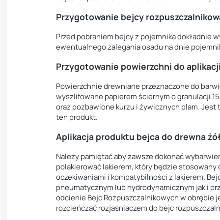
Przygotowanie bejcy rozpuszczalnikow
Przed pobraniem bejcy z pojemnika dokładnie w
ewentualnego zalegania osadu na dnie pojemnika
Przygotowanie powierzchni do aplikacji
Powierzchnie drewniane przeznaczone do barwi
wyszlifowane papierem ściernym o granulacji 1
oraz pozbawione kurzu i żywicznych plam. Jest
ten produkt.
Aplikacja produktu
bejca do drewna żó
Należy pamiętać aby zawsze dokonać wybarwien
polakierować lakierem,
który będzie stosowany 
oczekiwaniami i kompatybilności
z lakierem. Be
pneumatycznym lub hydrodynamicznym jak i pr
odcienie Bejc Rozpuszczalnikowych w obrębie j
rozcieńczać rozjaśniaczem do bejc rozpuszczal