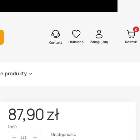
Produk
kaj
Ulubione
Zaloguj się
Koszyk
Kontakt
e produkty
87,90 zł
Cena
Ilość
Dostępność:
szt.