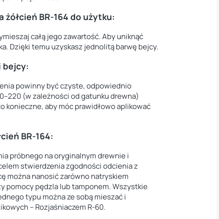
a żółcień BR-164 do użytku:
ymieszaj całą jego zawartość. Aby uniknąć
. Dzięki temu uzyskasz jednolitą barwę bejcy.
 bejcy:
enia powinny być czyste, odpowiednio
50–220 (w zależności od gatunku drewna)
 to konieczne, aby móc prawidłowo aplikować
łcień BR-164
:
ia próbnego na oryginalnym drewnie i
celem stwierdzenia zgodności odcienia z
jcę można nanosić zarówno natryskiem
zy pomocy pędzla
lub tamponem. Wszystkie
ednego typu można ze sobą mieszać i
nikowych – Rozjaśniaczem R-60.