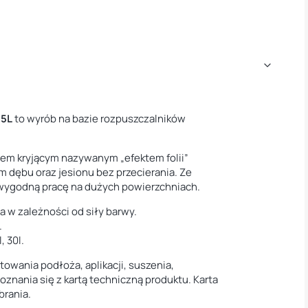
,5L
to wyrób na bazie rozpuszczalników
ktem kryjącym nazywanym „efektem folii”
em dębu oraz jesionu bez przecierania. Ze
 wygodną pracę na dużych powierzchniach.
a w zależności od siły barwy.
.
, 30l.
owania podłoża, aplikacji, suszenia,
znania się z kartą techniczną produktu. Karta
brania.