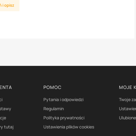
 i opisz
IENTA
POMOC
MOJE 
ci
Pytania i odpowiedzi
Twoje z
ostawy
Regulamin
Ustawie
acje
Polityka prywatności
Ulubion
y tutaj
Ustawienia plików cookies