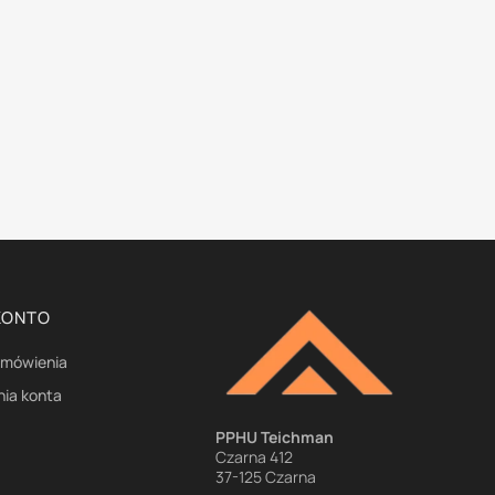
KONTO
amówienia
nia konta
e
PPHU Teichman
Czarna 412
37-125 Czarna