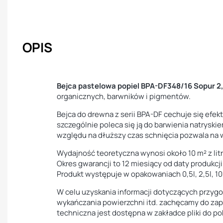
OPIS
Bejca pastelowa popiel BPA-DF348/16 Sopur 2
organicznych, barwników i pigmentów.
Bejca do drewna z serii BPA-DF cechuje się efe
szczególnie poleca się ją do barwienia natryski
względu na dłuższy czas schnięcia pozwala na
Wydajność teoretyczna wynosi około 10 m² z litr
Okres gwarancji to 12 miesiący od daty produkcji
Produkt występuje w opakowaniach 0,5l, 2,5l, 10l
W celu uzyskania informacji dotyczących przygot
wykańczania powierzchni itd. zachęcamy do zapo
techniczna jest dostępna w zakładce pliki do po