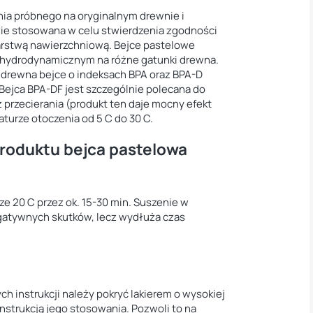
ia próbnego na oryginalnym drewnie i
ie stosowana w celu stwierdzenia zgodności
warstwą nawierzchniową. Bejce pastelowe
hydrodynamicznym na różne gatunki drewna.
w drewna bejce o indeksach BPA oraz BPA-D
Bejca BPA-DF jest szczególnie polecana do
 przecierania (produkt ten daje mocny efekt
turze otoczenia od 5 C do 30 C.
produktu bejca pastelowa
e 20 C przez ok. 15-30 min. Suszenie w
gatywnych skutków, lecz wydłuża czas
 instrukcji należy pokryć lakierem o wysokiej
nstrukcją jego stosowania. Pozwoli to na