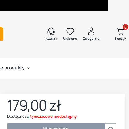
Produk
kaj
Ulubione
Zaloguj się
Koszyk
Kontakt
e produkty
179,00 zł
Cena
Dostępność:
tymczasowo niedostępny
Niedostępny