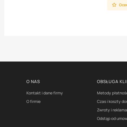
Oceń
Linki w stopce
O NAS
OBSŁUGA KL
Kontakt i dane firmy
Metody płatnoś
O firmie
Czas i koszty d
Zwroty i reklam
Odstąp od umow