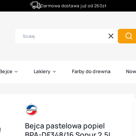
Darmowa dostawa już od 260zł
Złóż zamówienie do godziny 12:00 a wyślemy ją już dziś.
Wyczyść
Szu
Bejce
Lakiery
Farby do drewna
Now
Bejca pastelowa popiel
BPA-DF348/16 Sopur 2,5L