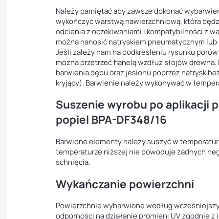
Należy pamiętać aby zawsze dokonać wybarwien
wykończyć warstwą nawierzchniową, która będz
odcienia z oczekiwaniami i kompatybilności z 
można nanosić natryskiem pneumatycznym lub 
Jeśli zależy nam na podkreśleniu rysunku poró
można przetrzeć flanelą wzdłuż słojów drewna. 
barwienia dębu oraz jesionu poprzez natrysk bez
kryjący). Barwienie należy wykonywać w tempera
Suszenie wyrobu po aplikacji 
popiel BPA-DF348/16
Barwione elementy należy suszyć w temperaturz
temperaturze niższej nie powoduje żadnych ne
schnięcia.
Wykańczanie powierzchni
Powierzchnie wybarwione według wcześniejszych
odporności na działanie promieni UV zgodnie z i