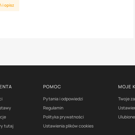
 i opisz
IENTA
POMOC
MOJE 
ci
Pytania i odpowiedzi
Twoje z
ostawy
Regulamin
Ustawie
acje
Polityka prywatności
Ulubion
y tutaj
Ustawienia plików cookies