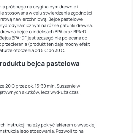
ia próbnego na oryginalnym drewnie i
ie stosowana w celu stwierdzenia zgodności
warstwą nawierzchniową. Bejce pastelowe
hydrodynamicznym na różne gatunki drewna.
w drewna bejce o indeksach BPA oraz BPA-D
Bejca BPA-DF jest szczególnie polecana do
 przecierania (produkt ten daje mocny efekt
turze otoczenia od 5 C do 30 C.
produktu bejca pastelowa
e 20 C przez ok. 15-30 min. Suszenie w
gatywnych skutków, lecz wydłuża czas
 instrukcji należy pokryć lakierem o wysokiej
nstrukcją jego stosowania. Pozwoli to na