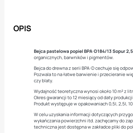
OPIS
Bejca pastelowa popiel BPA-D184/13 Sopur 2,
organicznych, barwników i pigmentów.
Bejca do drewna z serii BPA-D cechuje się odp
Pozwala to na łatwe barwienie i przecieranie wię
czy blaty.
Wydajność teoretyczna wynosi około 10 m² z litr
Okres gwarancji to 12 miesiący od daty produkcji
Produkt występuje w opakowaniach 0,5l, 2,5l, 10l
W celu uzyskania informacji dotyczących przygot
wykańczania powierzchni itd. zachęcamy do zapo
techniczna jest dostępna w zakładce pliki do po