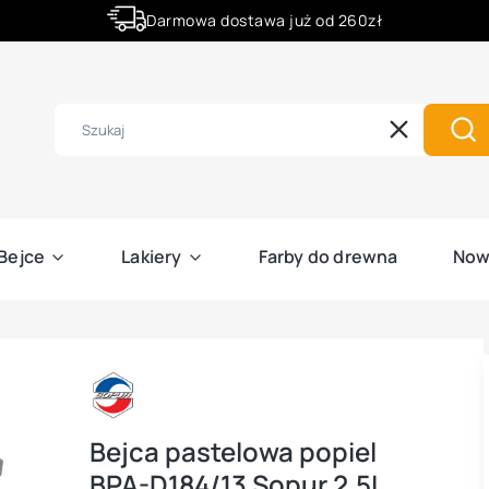
Darmowa dostawa już od 260zł
Złóż zamówienie do godziny 12:00 a wyślemy ją już dziś.
Wyczyść
Szu
Bejce
Lakiery
Farby do drewna
Now
Bejca pastelowa popiel
BPA-D184/13 Sopur 2,5L