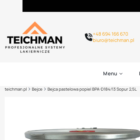
+48 694 166 670
biuro@teichman.pl
Menu
teichman.pl
Bejce
Bejca pastelowa popiel BPA-D184/13 Sopur 2,5L