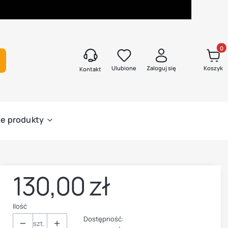
Produk
kaj
Ulubione
Zaloguj się
Koszyk
Kontakt
e produkty
130,00 zł
Cena
Ilość
Dostępność:
szt.