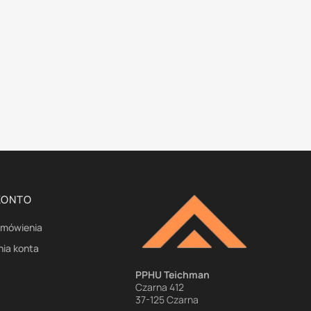
KONTO
amówienia
nia konta
e
PPHU Teichman
Czarna 412
37-125 Czarna