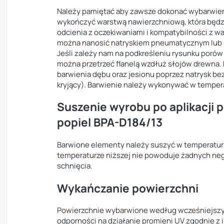
Należy pamiętać aby zawsze dokonać wybarwien
wykończyć warstwą nawierzchniową, która będz
odcienia z oczekiwaniami i kompatybilności z 
można nanosić natryskiem pneumatycznym lub 
Jeśli zależy nam na podkreśleniu rysunku poró
można przetrzeć flanelą wzdłuż słojów drewna. 
barwienia dębu oraz jesionu poprzez natrysk bez
kryjący). Barwienie należy wykonywać w tempera
Suszenie wyrobu po aplikacji 
popiel BPA-D184/13
Barwione elementy należy suszyć w temperaturz
temperaturze niższej nie powoduje żadnych ne
schnięcia.
Wykańczanie powierzchni
Powierzchnie wybarwione według wcześniejszych
odporności na działanie promieni UV zgodnie z i