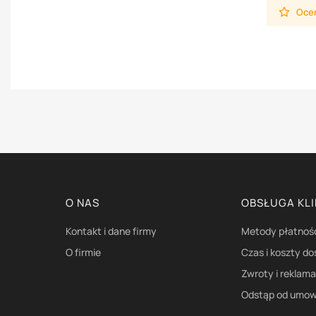
Oceń
Linki w stopce
O NAS
OBSŁUGA KL
Kontakt i dane firmy
Metody płatnoś
O firmie
Czas i koszty d
Zwroty i reklam
Odstąp od umow