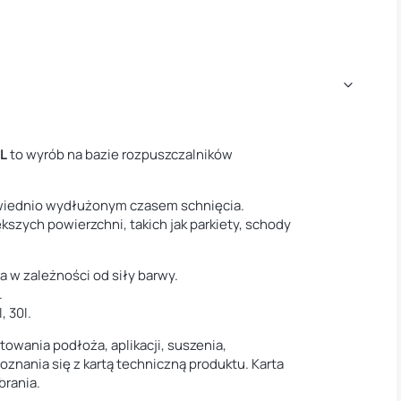
5L
to wyrób na bazie rozpuszczalników
owiednio wydłużonym czasem schnięcia.
kszych powierzchni, takich jak parkiety, schody
a w zależności od siły barwy.
.
, 30l.
owania podłoża, aplikacji, suszenia,
znania się z kartą techniczną produktu. Karta
brania.