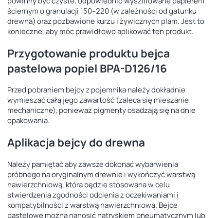
powinny być czyste, odpowiednio wyszlifowane papierem
ściernym o granulacji 150–220 (w zależności od gatunku
drewna) oraz pozbawione kurzu i żywicznych plam. Jest to
konieczne, aby móc prawidłowo aplikować ten produkt.
Przygotowanie produktu bejca
pastelowa popiel BPA-D126/16
Przed pobraniem bejcy z pojemnika należy dokładnie
wymieszać całą jego zawartość (zaleca się mieszanie
mechaniczne), ponieważ pigmenty osadzają się na dnie
opakowania.
Aplikacja bejcy do drewna
Należy pamiętać aby zawsze dokonać wybarwienia
próbnego na oryginalnym drewnie i wykończyć warstwą
nawierzchniową, która będzie stosowana w celu
stwierdzenia zgodności odcienia z oczekiwaniami i
kompatybilności z warstwą nawierzchniową. Bejce
pastelowe można nanosić natryskiem pneumatycznym lub