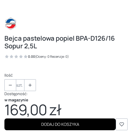
Bejca pastelowa popiel BPA-D126/16
Sopur 2,5L
0.00
(Oceny: 0 Recenzje: 0)
Ilość
szt.
Dostępność:
w magazynie
169,00 zł
Cena
DODAJ DO KOSZYKA