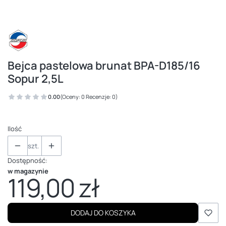
Bejca pastelowa brunat BPA-D185/16
Sopur 2,5L
0.00
(Oceny: 0 Recenzje: 0)
Ilość
szt.
Dostępność:
w magazynie
119,00 zł
Cena
DODAJ DO KOSZYKA