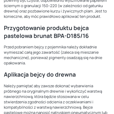
powinny być czyste, odpowiednio wyszlifowane papierem
ściernym o granulacji 150–220 (w zależności od gatunku
drewna) oraz pozbawione kurzu i żywicznych plam. Jest to
konieczne, aby móc prawidłowo aplikować ten produkt.
Przygotowanie produktu bejca
pastelowa brunat BPA-D185/16
Przed pobraniem bejcy z pojemnika należy dokładnie
wymieszać całą jego zawartość (zaleca się mieszanie
mechaniczne), ponieważ pigmenty osadzają się na dnie
opakowania.
Aplikacja bejcy do drewna
Należy pamiętać aby zawsze dokonać wybarwienia
próbnego na oryginalnym drewnie i wykończyć warstwą
nawierzchniową, która będzie stosowana w celu
stwierdzenia zgodności odcienia z oczekiwaniami i
kompatybilności z warstwą nawierzchniową. Bejce
pastelowe można nanosić natryskiem pneumatycznym lub