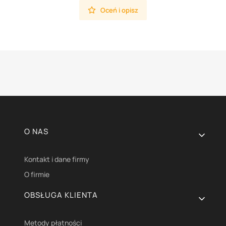
Oceń i opisz
Linki w stopce
O NAS
Kontakt i dane firmy
O firmie
OBSŁUGA KLIENTA
Metody płatności