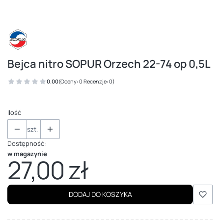
Bejca nitro SOPUR Orzech 22-74 op 0,5L
0.00
(Oceny: 0 Recenzje: 0)
Ilość
szt.
Dostępność:
w magazynie
27,00 zł
Cena
DODAJ DO KOSZYKA