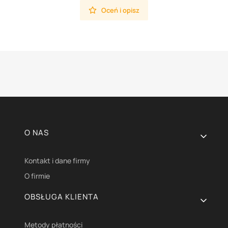
Oceń i opisz
Linki w stopce
O NAS
Kontakt i dane firmy
O firmie
OBSŁUGA KLIENTA
Metody płatności