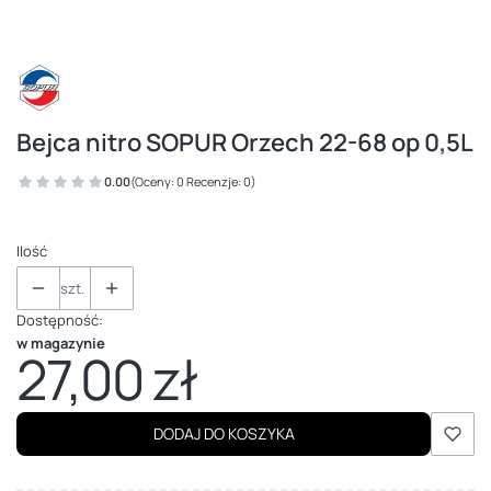
Bejca nitro SOPUR Orzech 22-68 op 0,5L
0.00
(Oceny: 0 Recenzje: 0)
Ilość
szt.
Dostępność:
w magazynie
27,00 zł
Cena
DODAJ DO KOSZYKA