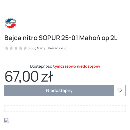
Bejca nitro SOPUR 25-01 Mahoń op 2L
0.00
(Oceny: 0 Recenzje: 0)
Dostępność:
tymczasowo niedostępny
67,00 zł
Cena
Niedostępny