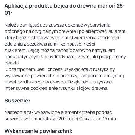
Aplikacja produktu
bejca do drewna mahoń 25-
01
:
Należy pamiętać aby zawsze dokonać wybarwienia
próbnego na oryginalnym drewnie i polakierować lakierem,
który będzie stosowany celem stwierdzenia zgodności
odcienia z oczekiwaniami i kompatybilności
z lakierem. Bejcę można nanosić zarówno natryskiem
pneumatycznym lub hydrodynamicznym jak i przy pomocy
pędzla
lub tamponem. Jeśli chcesz uzyskać efekt rustykalny,
wybarwione powierzchnie przetrzyj tamponem z miękkiej
flaneli wzdłuż słojów drewna. Dzięki temu uzyskasz
intensywne podkreślenie rysunku słojów drewna.
Suszenie:
Następnie tak wybarwione elementy trzeba poddać
suszeniu w temperaturze 20 stopni C przez ok. 15 min.
Wykańczanie powierzchni: