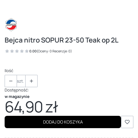
Bejca nitro SOPUR 23-50 Teak op 2L
0.00
(Oceny: 0 Recenzje: 0)
Ilość
szt.
Dostępność:
w magazynie
64,90 zł
Cena
DODAJ DO KOSZYKA