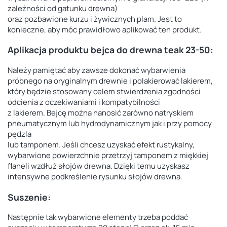
zależności od gatunku drewna)
oraz pozbawione kurzu i żywicznych plam. Jest to
konieczne, aby móc prawidłowo aplikować ten produkt.
Aplikacja produktu
bejca do drewna teak 23-50
:
Należy pamiętać aby zawsze dokonać wybarwienia
próbnego na oryginalnym drewnie i polakierować lakierem,
który będzie stosowany celem stwierdzenia zgodności
odcienia z oczekiwaniami i kompatybilności
z lakierem. Bejcę można nanosić zarówno natryskiem
pneumatycznym lub hydrodynamicznym jak i przy pomocy
pędzla
lub tamponem. Jeśli chcesz uzyskać efekt rustykalny,
wybarwione powierzchnie przetrzyj tamponem z miękkiej
flaneli wzdłuż słojów drewna. Dzięki temu uzyskasz
intensywne podkreślenie rysunku słojów drewna.
Suszenie:
Następnie tak wybarwione elementy trzeba poddać