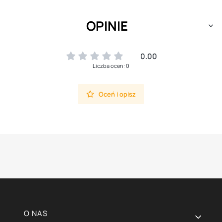
OPINIE
0.00
Liczba ocen: 0
Oceń i opisz
Linki w stopce
O NAS