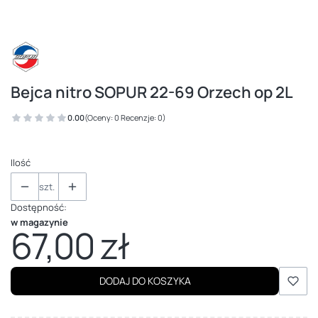
Bejca nitro SOPUR 22-69 Orzech op 2L
0.00
(Oceny: 0 Recenzje: 0)
Ilość
szt.
Dostępność:
w magazynie
67,00 zł
Cena
DODAJ DO KOSZYKA