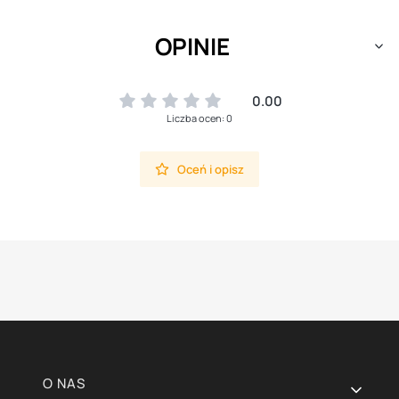
OPINIE
0.00
Liczba ocen: 0
Oceń i opisz
Linki w stopce
O NAS