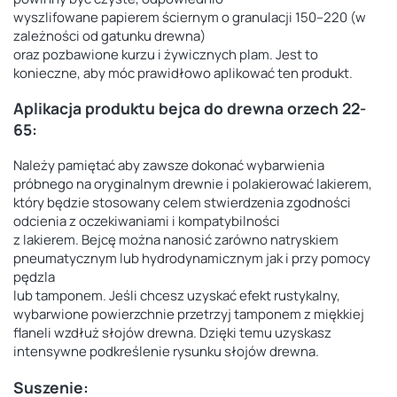
wyszlifowane papierem ściernym o granulacji 150–220 (w
zależności od gatunku drewna)
oraz pozbawione kurzu i żywicznych plam. Jest to
konieczne, aby móc prawidłowo aplikować ten produkt.
Aplikacja produktu
bejca do drewna orzech 22-
65
:
Należy pamiętać aby zawsze dokonać wybarwienia
próbnego na oryginalnym drewnie i polakierować lakierem,
który będzie stosowany celem stwierdzenia zgodności
odcienia z oczekiwaniami i kompatybilności
z lakierem. Bejcę można nanosić zarówno natryskiem
pneumatycznym lub hydrodynamicznym jak i przy pomocy
pędzla
lub tamponem. Jeśli chcesz uzyskać efekt rustykalny,
wybarwione powierzchnie przetrzyj tamponem z miękkiej
flaneli wzdłuż słojów drewna. Dzięki temu uzyskasz
intensywne podkreślenie rysunku słojów drewna.
Suszenie: