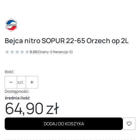
Bejca nitro SOPUR 22-65 Orzech op 2L
0.00
(Oceny: 0 Recenzje: 0)
Ilość
szt.
Dostępność:
średnia ilość
64,90 zł
Cena
DODAJ DO KOSZYKA