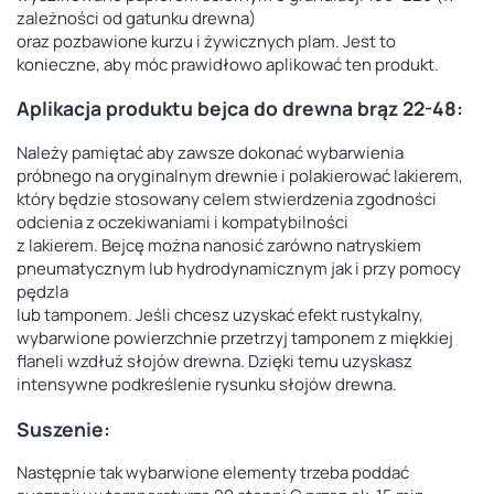
zależności od gatunku drewna)
oraz pozbawione kurzu i żywicznych plam. Jest to
konieczne, aby móc prawidłowo aplikować ten produkt.
Aplikacja produktu
bejca do drewna brąz 22-48
:
Należy pamiętać aby zawsze dokonać wybarwienia
próbnego na oryginalnym drewnie i polakierować lakierem,
który będzie stosowany celem stwierdzenia zgodności
odcienia z oczekiwaniami i kompatybilności
z lakierem. Bejcę można nanosić zarówno natryskiem
pneumatycznym lub hydrodynamicznym jak i przy pomocy
pędzla
lub tamponem. Jeśli chcesz uzyskać efekt rustykalny,
wybarwione powierzchnie przetrzyj tamponem z miękkiej
flaneli wzdłuż słojów drewna. Dzięki temu uzyskasz
intensywne podkreślenie rysunku słojów drewna.
Suszenie:
Następnie tak wybarwione elementy trzeba poddać