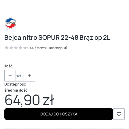
Bejca nitro SOPUR 22-48 Brąz op 2L
0.00
(Oceny: 0 Recenzje: 0)
Ilość
szt.
Dostępność:
średnia ilość
64,90 zł
Cena
DODAJ DO KOSZYKA