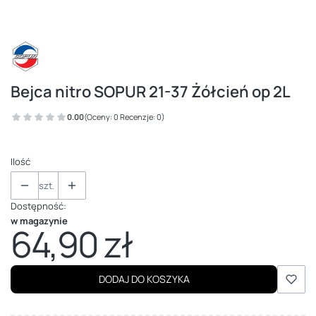
Bejca nitro SOPUR 21-37 Żółcień op 2L
0.00
(Oceny: 0 Recenzje: 0)
Ilość
szt.
Dostępność:
w magazynie
64,90 zł
Cena
DODAJ DO KOSZYKA