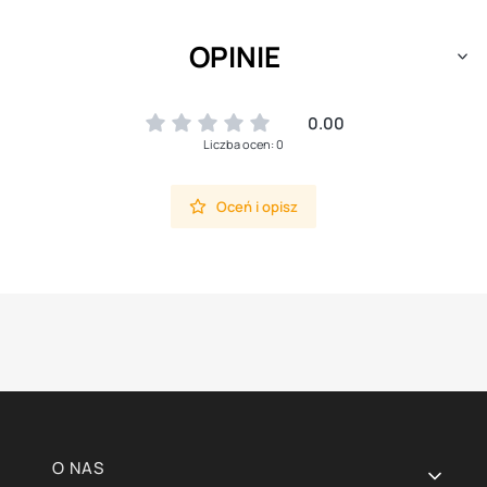
OPINIE
0.00
Liczba ocen: 0
Oceń i opisz
Linki w stopce
O NAS