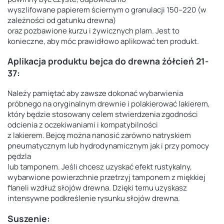
wyszlifowane papierem ściernym o granulacji 150–220 (w
zależności od gatunku drewna)
oraz pozbawione kurzu i żywicznych plam. Jest to
konieczne, aby móc prawidłowo aplikować ten produkt.
Aplikacja produktu
bejca do drewna żółcień 21-
37
:
Należy pamiętać aby zawsze dokonać wybarwienia
próbnego na oryginalnym drewnie i polakierować lakierem,
który będzie stosowany celem stwierdzenia zgodności
odcienia z oczekiwaniami i kompatybilności
z lakierem. Bejcę można nanosić zarówno natryskiem
pneumatycznym lub hydrodynamicznym jak i przy pomocy
pędzla
lub tamponem. Jeśli chcesz uzyskać efekt rustykalny,
wybarwione powierzchnie przetrzyj tamponem z miękkiej
flaneli wzdłuż słojów drewna. Dzięki temu uzyskasz
intensywne podkreślenie rysunku słojów drewna.
Suszenie: